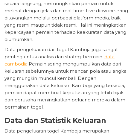
secara langsung, memungkinkan pemain untuk
melihat dengan jelas dan real-time. Live draw ini sering
ditayangkan melalui berbagai platform media, baik
yang resmi maupun tidak resmi. Hal ini meningkatkan
kepercayaan pemain terhadap keakuratan data yang
diumumkan.
Data pengeluaran dari togel Kamboja juga sangat
penting untuk analisis dan strategi bermain.
data
cambodia
Pemain sering mengumpulkan data dari
keluaran sebelumnya untuk mencari pola atau angka
yang mungkin muncul kembali. Dengan
menggunakan data keluaran Kamboja yang tersedia,
pemain dapat membuat keputusan yang lebih bijak
dan berusaha meningkatkan peluang mereka dalam
permainan togel.
Data dan Statistik Keluaran
Data pengeluaran togel Kamboja merupakan