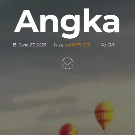
Angka
safASFsf231
Off
June 27, 2025
By