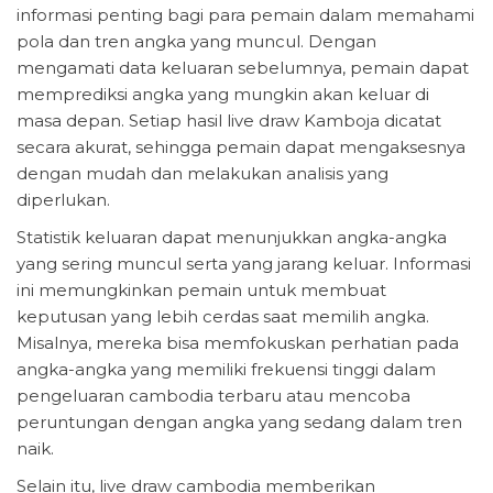
informasi penting bagi para pemain dalam memahami
pola dan tren angka yang muncul. Dengan
mengamati data keluaran sebelumnya, pemain dapat
memprediksi angka yang mungkin akan keluar di
masa depan. Setiap hasil live draw Kamboja dicatat
secara akurat, sehingga pemain dapat mengaksesnya
dengan mudah dan melakukan analisis yang
diperlukan.
Statistik keluaran dapat menunjukkan angka-angka
yang sering muncul serta yang jarang keluar. Informasi
ini memungkinkan pemain untuk membuat
keputusan yang lebih cerdas saat memilih angka.
Misalnya, mereka bisa memfokuskan perhatian pada
angka-angka yang memiliki frekuensi tinggi dalam
pengeluaran cambodia terbaru atau mencoba
peruntungan dengan angka yang sedang dalam tren
naik.
Selain itu, live draw cambodia memberikan