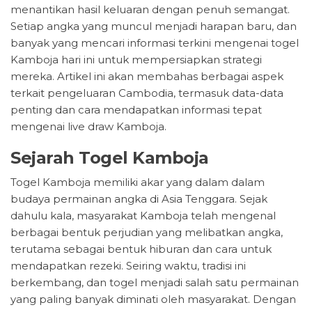
menantikan hasil keluaran dengan penuh semangat.
Setiap angka yang muncul menjadi harapan baru, dan
banyak yang mencari informasi terkini mengenai togel
Kamboja hari ini untuk mempersiapkan strategi
mereka. Artikel ini akan membahas berbagai aspek
terkait pengeluaran Cambodia, termasuk data-data
penting dan cara mendapatkan informasi tepat
mengenai live draw Kamboja.
Sejarah Togel Kamboja
Togel Kamboja memiliki akar yang dalam dalam
budaya permainan angka di Asia Tenggara. Sejak
dahulu kala, masyarakat Kamboja telah mengenal
berbagai bentuk perjudian yang melibatkan angka,
terutama sebagai bentuk hiburan dan cara untuk
mendapatkan rezeki. Seiring waktu, tradisi ini
berkembang, dan togel menjadi salah satu permainan
yang paling banyak diminati oleh masyarakat. Dengan