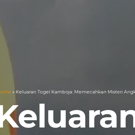
Home
»
Keluaran Togel Kamboja: Memecahkan Misteri Ang
Keluara