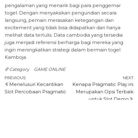
pengalaman yang menarik bagi para penggemar
togel. Dengan menyaksikan pengundian secara
langsung, pemain merasakan ketegangan dan
excitement yang tidak bisa didapatkan dari hanya
melihat data tertulis. Data cambodia yang tersedia
juga menjadi referensi berharga bagi mereka yang
ingin meningkatkan strategi dalam bermain togel
Kamboja.
Category
GAME ONLINE
Post
Previous
N
PREVIOUS
NEXT
Menelusuri Kecantikan
Kenapa Pragmatic Play ini
Post
P
navigation
Slot Percobaan Pragmatic
Merupakan Opsi Terbaik
untuk Slot Demo
Search
Search