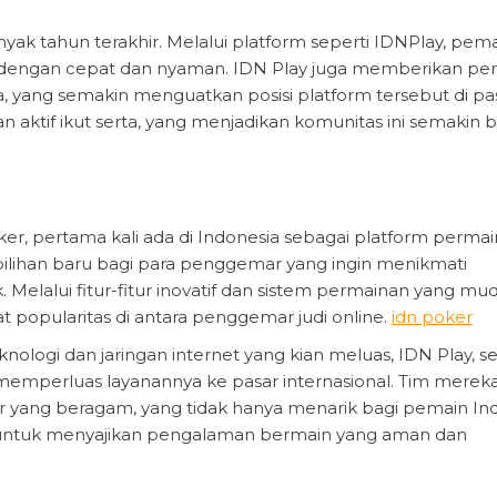
nyak tahun terakhir. Melalui platform seperti IDNPlay, pem
dengan cepat dan nyaman. IDN Play juga memberikan per
, yang semakin menguatkan posisi platform tersebut di pa
an aktif ikut serta, yang menjadikan komunitas ini semakin 
er, pertama kali ada di Indonesia sebagai platform perma
lihan baru bagi para penggemar yang ingin menikmati
 Melalui fitur-fitur inovatif dan sistem permainan yang mu
popularitas di antara penggemar judi online.
idn poker
ologi dan jaringan internet yang kian meluas, IDN Play, s
mperluas layanannya ke pasar internasional. Tim merek
yang beragam, yang tidak hanya menarik bagi pemain In
kad untuk menyajikan pengalaman bermain yang aman dan