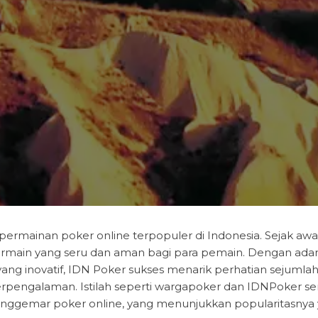
ermainan poker online terpopuler di Indonesia. Sejak awa
rmain yang seru dan aman bagi para pemain. Dengan ada
ng inovatif, IDN Poker sukses menarik perhatian sejumla
pengalaman. Istilah seperti wargapoker dan IDNPoker se
enggemar poker online, yang menunjukkan popularitasnya