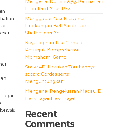
Mengenal DominoQQ: Permainan
Populer di Situs Pkv
ain
hatian
Menggapai Kesuksesan di
sar
Lingkungan Bet: Saran dan
besar
Strategi dari Ahli
Kayutogel untuk Pemula:
Petunjuk Komprehensif
Memahami Game
inan
Snow 4D: Lakukan Taruhannya
secara Cerdas serta
dah
Menguntungkan
Mengenal Pengeluaran Macau: Di
ebagai
Balik Layar Hasil Togel
a
donesia
Recent
Comments