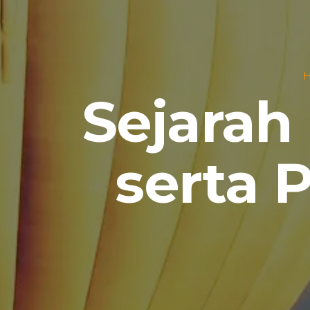
Sejara
serta