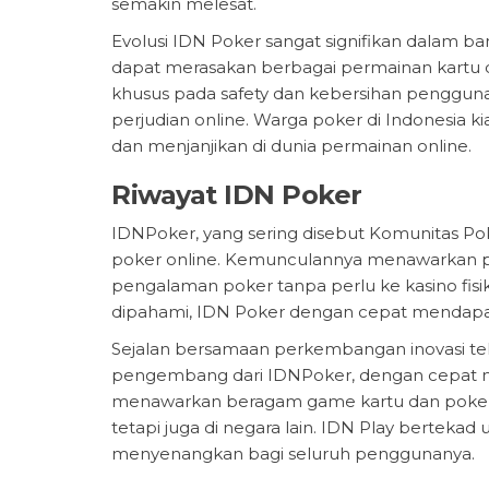
semakin melesat.
Evolusi IDN Poker sangat signifikan dalam ba
dapat merasakan berbagai permainan kartu 
khusus pada safety dan kebersihan pengguna
perjudian online. Warga poker di Indonesia ki
dan menjanjikan di dunia permainan online.
Riwayat IDN Poker
IDNPoker, yang sering disebut Komunitas Pok
poker online. Kemunculannya menawarkan pi
pengalaman poker tanpa perlu ke kasino fisik.
dipahami, IDN Poker dengan cepat mendapat 
Sejalan bersamaan perkembangan inovasi tekn
pengembang dari IDNPoker, dengan cepat me
menawarkan beragam game kartu dan poker 
tetapi juga di negara lain. IDN Play berte
menyenangkan bagi seluruh penggunanya.