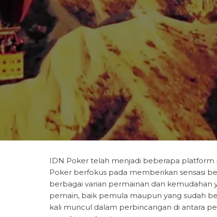
IDN Poker telah menjadi beberapa platform p
Poker berfokus pada memberikan sensasi be
berbagai varian permainan dan kemudahan ya
pemain, baik pemula maupun yang sudah ber
kali muncul dalam perbincangan di antara p