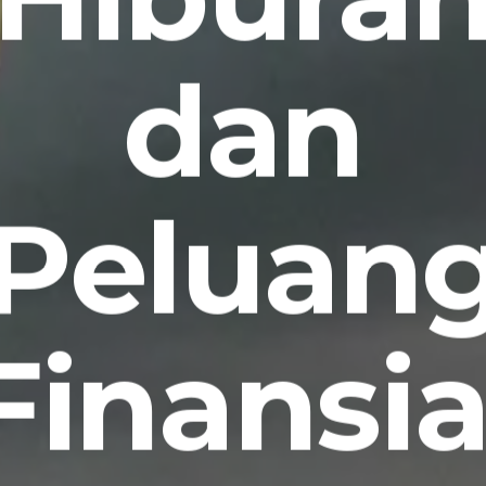
dan
Peluan
Finansia