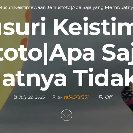
usuri Keistimewaan Jeniustoto|Apa Saja yang Membuatny
suri Keist
toto|Apa Sa
tnya Tida
safASFsf231
Off
July 22, 2025
By