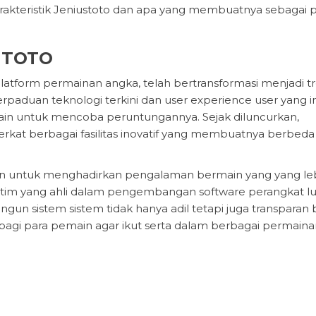
karakteristik Jeniustoto dan apa yang membuatnya sebagai p
s TOTO
platform permainan angka, telah bertransformasi menjadi tr
erpaduan teknologi terkini dan user experience user yang int
in untuk mencoba peruntungannya. Sejak diluncurkan,
rkat berbagai fasilitas inovatif yang membuatnya berbeda 
inan untuk menghadirkan pengalaman bermain yang yang le
tim yang ahli dalam pengembangan software perangkat l
angun sistem sistem tidak hanya adil tetapi juga transparan 
bagi para pemain agar ikut serta dalam berbagai permain
ntingnya tanggung jawab dalam bermain. Tim jeniustoto
 memastikan pemain mampu mengatur permainan mereka. 
rm ini, tetapi juga menunjukkan komitmen pada integritas 