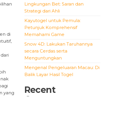
ilihan
Lingkungan Bet: Saran dan
Strategi dari Ahli
Kayutogel untuk Pemula:
Petunjuk Komprehensif
en di
Memahami Game
uitif,
Snow 4D: Lakukan Taruhannya
secara Cerdas serta
dari
Menguntungkan
Mengenal Pengeluaran Macau: Di
bih
Balik Layar Hasil Togel
unak
bagi
Recent
an yang
Comments
No comments to show.
Fokus
Archives
etika