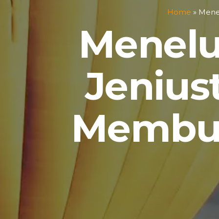
Home
»
Menel
Menelu
Jenius
Membua