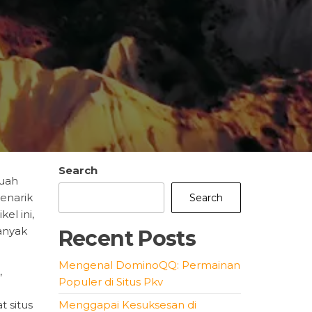
Search
buah
enarik
Search
el ini,
anyak
Recent Posts
Mengenal DominoQQ: Permainan
,
Populer di Situs Pkv
 situs
Menggapai Kesuksesan di