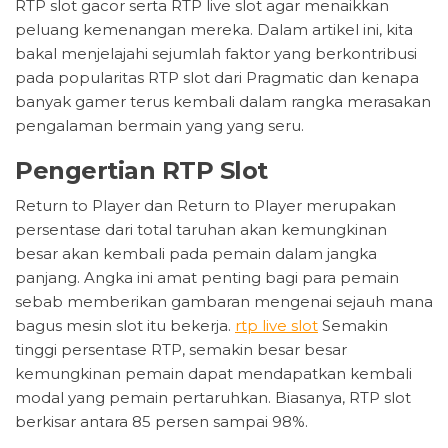
RTP slot gacor serta RTP live slot agar menaikkan
peluang kemenangan mereka. Dalam artikel ini, kita
bakal menjelajahi sejumlah faktor yang berkontribusi
pada popularitas RTP slot dari Pragmatic dan kenapa
banyak gamer terus kembali dalam rangka merasakan
pengalaman bermain yang yang seru.
Pengertian RTP Slot
Return to Player dan Return to Player merupakan
persentase dari total taruhan akan kemungkinan
besar akan kembali pada pemain dalam jangka
panjang. Angka ini amat penting bagi para pemain
sebab memberikan gambaran mengenai sejauh mana
bagus mesin slot itu bekerja.
rtp live slot
Semakin
tinggi persentase RTP, semakin besar besar
kemungkinan pemain dapat mendapatkan kembali
modal yang pemain pertaruhkan. Biasanya, RTP slot
berkisar antara 85 persen sampai 98%.