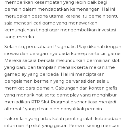
memberikan kesempatan yang lebih baik bagi
pemain dalam mendapatkan kemenangan. Hal ini
merupakan pesona utama, karena itu pemain tentu
saja mencari-cari game yang menawarkan
kemungkinan tinggi agar mengembalikan investasi
uang mereka.
Selain itu, perusahaan Pragmatic Play dikenal dengan
inovasi dan beragamnya pada konsep serta ciri game.
Mereka secara berkala meluncurkan permainan slot
yang baru dari tampilan menarik serta mekanisme
gameplay yang berbeda. Hal ini menciptakan
pengalaman bermain yang bervariasi dan selalu
memikat para pemain. Gabungan dari konten grafis
yang menarik hati serta gameplay yang menghibur
menjadikan RTP Slot Pragmatic senantiasa menjadi
alternatif yang dicari oleh banyakkali pemain.
Faktor lain yang tidak kalah penting ialah keberadaan
informasi rtp slot yang gacor. Pemain sering mencari