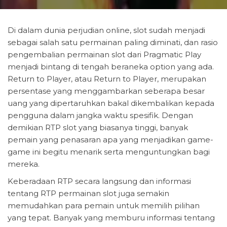
Di dalam dunia perjudian online, slot sudah menjadi
sebagai salah satu permainan paling diminati, dan rasio
pengembalian permainan slot dari Pragmatic Play
menjadi bintang di tengah beraneka option yang ada.
Return to Player, atau Return to Player, merupakan
persentase yang menggambarkan seberapa besar
uang yang dipertaruhkan bakal dikembalikan kepada
pengguna dalam jangka waktu spesifik. Dengan
demikian RTP slot yang biasanya tinggi, banyak
pemain yang penasaran apa yang menjadikan game-
game ini begitu menarik serta menguntungkan bagi
mereka.
Keberadaan RTP secara langsung dan informasi
tentang RTP permainan slot juga semakin
memudahkan para pemain untuk memilih pilihan
yang tepat. Banyak yang memburu informasi tentang