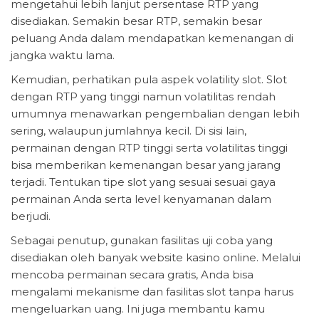
mengetahui lebih lanjut persentase RTP yang
disediakan. Semakin besar RTP, semakin besar
peluang Anda dalam mendapatkan kemenangan di
jangka waktu lama.
Kemudian, perhatikan pula aspek volatility slot. Slot
dengan RTP yang tinggi namun volatilitas rendah
umumnya menawarkan pengembalian dengan lebih
sering, walaupun jumlahnya kecil. Di sisi lain,
permainan dengan RTP tinggi serta volatilitas tinggi
bisa memberikan kemenangan besar yang jarang
terjadi. Tentukan tipe slot yang sesuai sesuai gaya
permainan Anda serta level kenyamanan dalam
berjudi.
Sebagai penutup, gunakan fasilitas uji coba yang
disediakan oleh banyak website kasino online. Melalui
mencoba permainan secara gratis, Anda bisa
mengalami mekanisme dan fasilitas slot tanpa harus
mengeluarkan uang. Ini juga membantu kamu