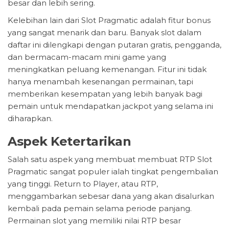
besar dan lebih sering.
Kelebihan lain dari Slot Pragmatic adalah fitur bonus
yang sangat menarik dan baru. Banyak slot dalam
daftar ini dilengkapi dengan putaran gratis, pengganda,
dan bermacam-macam mini game yang
meningkatkan peluang kemenangan. Fitur ini tidak
hanya menambah kesenangan permainan, tapi
memberikan kesempatan yang lebih banyak bagi
pemain untuk mendapatkan jackpot yang selama ini
diharapkan.
Aspek Ketertarikan
Salah satu aspek yang membuat membuat RTP Slot
Pragmatic sangat populer ialah tingkat pengembalian
yang tinggi. Return to Player, atau RTP,
menggambarkan sebesar dana yang akan disalurkan
kembali pada pemain selama periode panjang.
Permainan slot yang memiliki nilai RTP besar