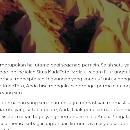
 merupakan hal utama bagi segenap pemain. Salah satu y
togel online ialah Situs KudaToto. Melalui ragam fitur unggu
h berhasil menciptakan lingkungan yang kondusif untuk pe
e KudaToto, Anda bisa mengakses berbagai permainan tog
 yang seru.
 permainan yang seru, namun juga memastikan memastik
aToto yang selalu update, Anda tidak perlu cemas akan m
jenis permainan togel yang memenuhi selera Anda. Penga
a merasa sebagai bagian dari komunitas masyarakat pem