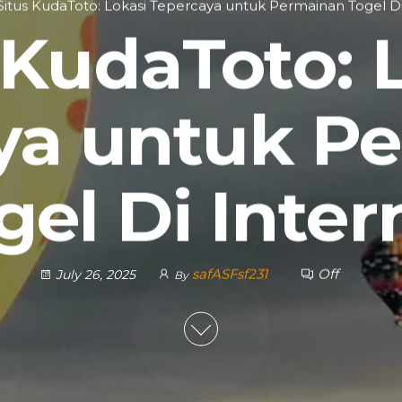
Situs KudaToto: Lokasi Tepercaya untuk Permainan Togel Di
 KudaToto: 
ya untuk P
gel Di Inter
safASFsf231
Off
July 26, 2025
By