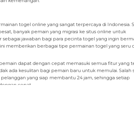
raih kemenangan.
ainan togel online yang sangat terpercaya di Indonesia. S
sat, banyak pemain yang migrasi ke situs online untuk
 sebagai jawaban bagi para pecinta togel yang ingin berm
 ini memberikan berbagai tipe permainan togel yang seru 
pemain dapat dengan cepat memasuki semua fitur yang te
k ada kesulitan bagi pemain baru untuk memulai. Salah 
pelanggan yang siap membantu 24 jam, sehingga setiap
 dengan cepat.
situs yang tidak hanya menawarkan permainan, tetapi juga
men untuk menyediakan pengalaman bermain yang terbai
itu menemukan link KudaToto, pemain dapat langsung mera
i keuntungan menarik yang tersedia.
daToto