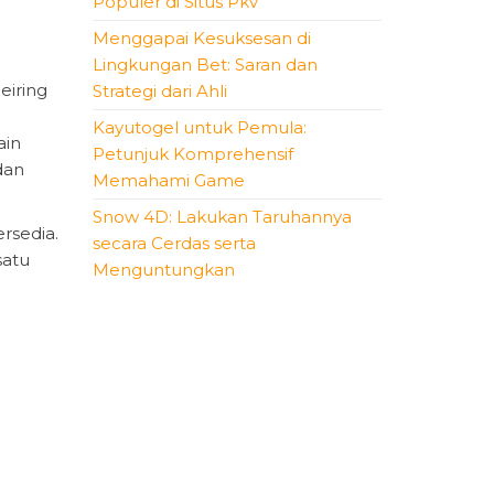
Populer di Situs Pkv
Menggapai Kesuksesan di
Lingkungan Bet: Saran dan
eiring
Strategi dari Ahli
Kayutogel untuk Pemula:
ain
Petunjuk Komprehensif
dan
Memahami Game
Snow 4D: Lakukan Taruhannya
rsedia.
secara Cerdas serta
satu
Menguntungkan
Recent
Comments
k
sakan
No comments to show.
Archives