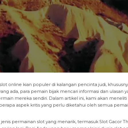
lot online kian populer di kalangan pencinta judi, khususny
 yang ada, para pemain bijak mencari informasi dan ulasan 
in mereka sendiri. Dalam artikel ini, kami akan meneliti
erapa aspek kritis yang perlu diketahui oleh semua pemai
enis permainan slot yang menarik, termasuk Slot Gacor Th