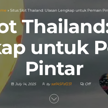
ome
»
Situs Slot Thailand: Ulasan Lengkap untuk Pemain Pin
lot Thailand
ap untuk 
Pintar
safASFsf231
Off
July 14, 2025
By