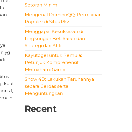
line,
Setoran Minim
ta
kan
Mengenal DominoQQ: Permainan
Populer di Situs Pkv
Menggapai Kesuksesan di
Lingkungan Bet: Saran dan
nya
Strategi dari Ahli
an yg
Kayutogel untuk Pemula:
di
Petunjuk Komprehensif
Memahami Game
itus
Snow 4D: Lakukan Taruhannya
g kuat
secara Cerdas serta
onsif,
Menguntungkan
ermain
Recent
ng
Comments
No comments to show.