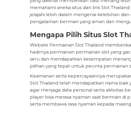
yang dikenal memberikan hasil menang lebih s
memahami aneka situs dan link Slot Thailand
jelajahi lebih dalam mengenai kelebihan dan 
pengalaman bermain yang aman dan mengu
Mengapa Pilih Situs Slot Th
Website Permainan Slot Thailand memberik
hadirnya permainan permainan slot yang ga
seru dan mendapatkan kesempatan menang yan
pilihan yang tepat untuk pecinta permainan s
Keamanan serta kepercayaannya merupakan 
Slot Thailand telah mendapatkan nama baik 
agar menjaga data personal serta aktivitas 
player bisa merasa nyaman saat bermain di p
serta membawa rasa nyaman kepada masing-
Di samping itu, Situs Slot Thailand ikut 
menarik yg dapat dimanfaatkan. Bonus-bonus
menjadi hubungan menarik tersendiri bagi 