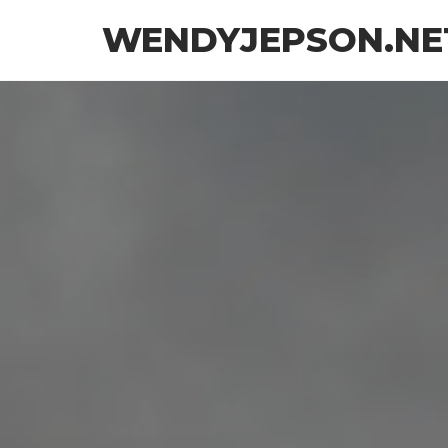
Skip
WENDYJEPSON.NE
to
the
content