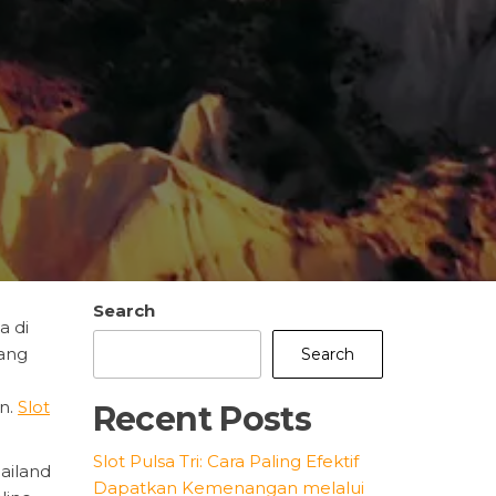
Search
a di
yang
Search
n.
Slot
Recent Posts
Slot Pulsa Tri: Cara Paling Efektif
ailand
Dapatkan Kemenangan melalui