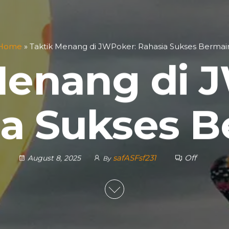
Home
»
Taktik Menang di JWPoker: Rahasia Sukses Bermai
Menang di 
ia Sukses B
safASFsf231
Off
August 8, 2025
By