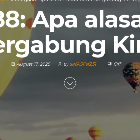
8: Apa alas
ergabung Ki
safASFsf231
Off
August 17, 2025
By