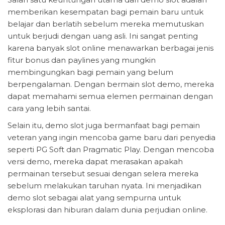
memberikan kesempatan bagi pemain baru untuk
belajar dan berlatih sebelum mereka memutuskan
untuk berjudi dengan uang asli. Ini sangat penting
karena banyak slot online menawarkan berbagai jenis
fitur bonus dan paylines yang mungkin
membingungkan bagi pemain yang belum
berpengalaman. Dengan bermain slot demo, mereka
dapat memahami semua elemen permainan dengan
cara yang lebih santai.
Selain itu, demo slot juga bermanfaat bagi pemain
veteran yang ingin mencoba game baru dari penyedia
seperti PG Soft dan Pragmatic Play. Dengan mencoba
versi demo, mereka dapat merasakan apakah
permainan tersebut sesuai dengan selera mereka
sebelum melakukan taruhan nyata. Ini menjadikan
demo slot sebagai alat yang sempurna untuk
eksplorasi dan hiburan dalam dunia perjudian online.