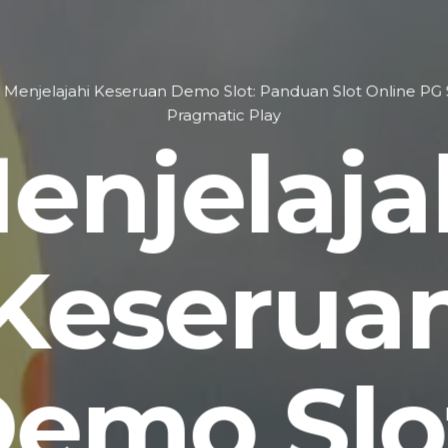
»
Menjelajahi Keseruan Demo Slot: Panduan Slot Online PG 
Pragmatic Play
enjelaja
Keserua
emo Slo