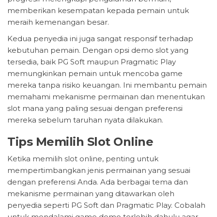
memberikan kesempatan kepada pemain untuk
meraih kemenangan besar.
Kedua penyedia ini juga sangat responsif terhadap
kebutuhan pemain. Dengan opsi demo slot yang
tersedia, baik PG Soft maupun Pragmatic Play
memungkinkan pemain untuk mencoba game
mereka tanpa risiko keuangan. Ini membantu pemain
memahami mekanisme permainan dan menentukan
slot mana yang paling sesuai dengan preferensi
mereka sebelum taruhan nyata dilakukan.
Tips Memilih Slot Online
Ketika memilih slot online, penting untuk
mempertimbangkan jenis permainan yang sesuai
dengan preferensi Anda. Ada berbagai tema dan
mekanisme permainan yang ditawarkan oleh
penyedia seperti PG Soft dan Pragmatic Play. Cobalah
untuk mendalami game demo terlebih dahulu agar