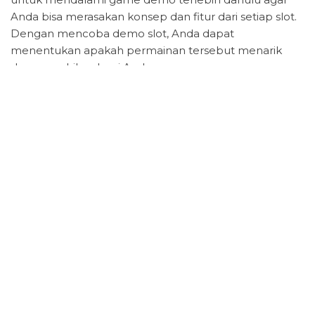
Anda bisa merasakan konsep dan fitur dari setiap slot.
Dengan mencoba demo slot, Anda dapat
menentukan apakah permainan tersebut menarik
dan menghibur bagi Anda.
Kedua, perhatikan persentase pengembalian ke
pemain atau RTP (Return to Player) dari setiap slot.
Slot dengan RTP yang lebih tinggi biasanya
memberikan peluang yang lebih baik bagi pemain
untuk menang dalam jangka panjang. PG Soft dan
Pragmatic Play sering menyediakan informasi ini di
laman permainan mereka, sehingga Anda bisa menilai
seberapa menguntungkan permainan yang Anda pilih.
Memilih slot dengan RTP tinggi dapat meningkatkan
pengalaman bermain Anda.
Terakhir, jangan lupa untuk memanfaatkan bonus dan
promosi yang ditawarkan oleh kasino online. Banyak
situs menyediakan bonus sambutan atau putaran