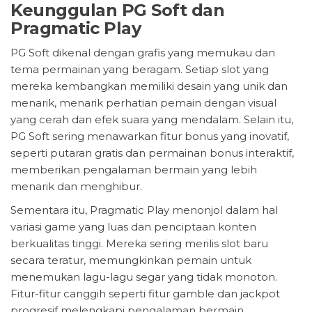
Keunggulan PG Soft dan
Pragmatic Play
PG Soft dikenal dengan grafis yang memukau dan
tema permainan yang beragam. Setiap slot yang
mereka kembangkan memiliki desain yang unik dan
menarik, menarik perhatian pemain dengan visual
yang cerah dan efek suara yang mendalam. Selain itu,
PG Soft sering menawarkan fitur bonus yang inovatif,
seperti putaran gratis dan permainan bonus interaktif,
memberikan pengalaman bermain yang lebih
menarik dan menghibur.
Sementara itu, Pragmatic Play menonjol dalam hal
variasi game yang luas dan penciptaan konten
berkualitas tinggi. Mereka sering merilis slot baru
secara teratur, memungkinkan pemain untuk
menemukan lagu-lagu segar yang tidak monoton.
Fitur-fitur canggih seperti fitur gamble dan jackpot
progresif melengkapi pengalaman bermain,