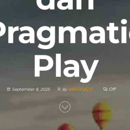
Pragmati
Play
safASFsf231
Off
September 8, 2025
By