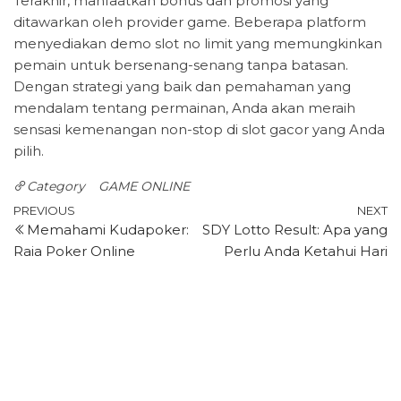
Terakhir, manfaatkan bonus dan promosi yang
ditawarkan oleh provider game. Beberapa platform
menyediakan demo slot no limit yang memungkinkan
pemain untuk bersenang-senang tanpa batasan.
Dengan strategi yang baik dan pemahaman yang
mendalam tentang permainan, Anda akan meraih
sensasi kemenangan non-stop di slot gacor yang Anda
pilih.
Category
GAME ONLINE
Post
Previous
N
PREVIOUS
NEXT
Memahami Kudapoker:
SDY Lotto Result: Apa yang
Post
P
navigation
Raja Poker Online
Perlu Anda Ketahui Hari
Penguasa Poker Di Dunia
Ini?
Maya di Indonesia
Search
Search