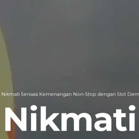
»
Nikmati Sensasi Kemenangan Non-Stop dengan Slot Dem
Nikmati