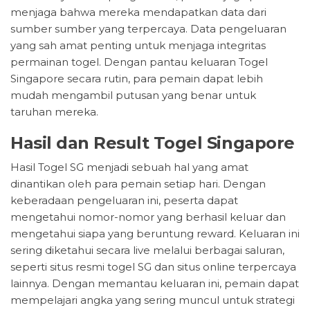
menjaga bahwa mereka mendapatkan data dari
sumber sumber yang terpercaya. Data pengeluaran
yang sah amat penting untuk menjaga integritas
permainan togel. Dengan pantau keluaran Togel
Singapore secara rutin, para pemain dapat lebih
mudah mengambil putusan yang benar untuk
taruhan mereka.
Hasil dan Result Togel Singapore
Hasil Togel SG menjadi sebuah hal yang amat
dinantikan oleh para pemain setiap hari. Dengan
keberadaan pengeluaran ini, peserta dapat
mengetahui nomor-nomor yang berhasil keluar dan
mengetahui siapa yang beruntung reward. Keluaran ini
sering diketahui secara live melalui berbagai saluran,
seperti situs resmi togel SG dan situs online terpercaya
lainnya. Dengan memantau keluaran ini, pemain dapat
mempelajari angka yang sering muncul untuk strategi