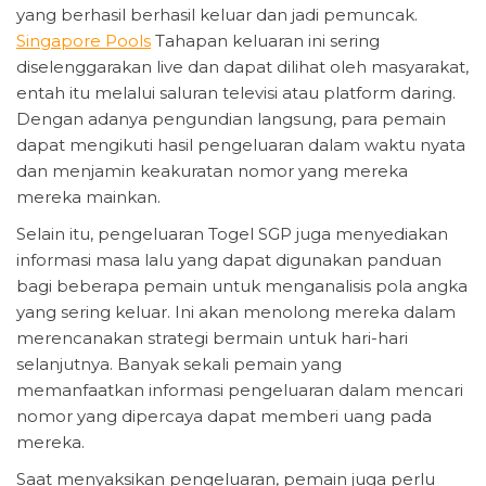
yang berhasil berhasil keluar dan jadi pemuncak.
Singapore Pools
Tahapan keluaran ini sering
diselenggarakan live dan dapat dilihat oleh masyarakat,
entah itu melalui saluran televisi atau platform daring.
Dengan adanya pengundian langsung, para pemain
dapat mengikuti hasil pengeluaran dalam waktu nyata
dan menjamin keakuratan nomor yang mereka
mereka mainkan.
Selain itu, pengeluaran Togel SGP juga menyediakan
informasi masa lalu yang dapat digunakan panduan
bagi beberapa pemain untuk menganalisis pola angka
yang sering keluar. Ini akan menolong mereka dalam
merencanakan strategi bermain untuk hari-hari
selanjutnya. Banyak sekali pemain yang
memanfaatkan informasi pengeluaran dalam mencari
nomor yang dipercaya dapat memberi uang pada
mereka.
Saat menyaksikan pengeluaran, pemain juga perlu