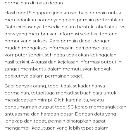
permainan di masa depan.
Hasil togel Singapore juga krusial bagi pemain untuk
memadankan nomor yang para pemain pertaruhkan.
Data ini biasanya tersedia dalam bentuk tabel atau live
draw yang memberikan informasi seketika tentang
nomor yang sukses. Para pemain dapat dengan
mudah mengakses informasi ini dari ponsel atau
komputer sendiri, sehingga tidak akan ketinggalan
hasil terkini. Akurasi dan kejelasan informasi output ini
sangat membantu dalam memutuskan langkah
berikutnya dalam permainan togel.
Bagi banyak orang, togel tidak sekadar hanya
permainan, tetapi juga menjadi sebuah cara untuk
mendapatkan mimpi. Oleh karena itu, waktu
pengumuman output togel SG kerap membangkitkan
antusiasme dan harapan besar. Dengan data yang
lengkap dan tepat, pemain diharapkan dapat
mengambil keputusan yang lebih tepat dalam