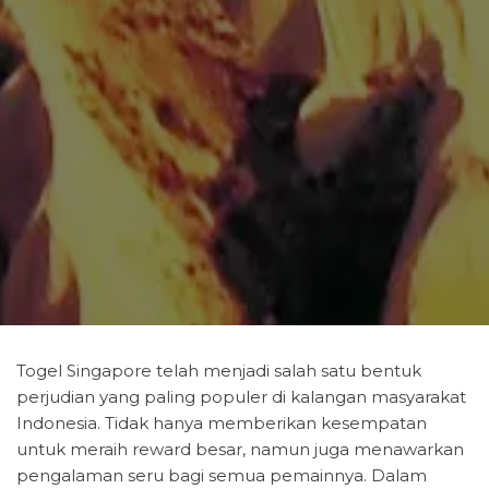
Togel Singapore telah menjadi salah satu bentuk
perjudian yang paling populer di kalangan masyarakat
Indonesia. Tidak hanya memberikan kesempatan
untuk meraih reward besar, namun juga menawarkan
pengalaman seru bagi semua pemainnya. Dalam