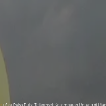
e
»
Slot Pulsa Pulsa Telkomsel: Kesempatan Untung di Ujun