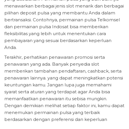
menawarkan berbagai jenis slot menarik dan berbagai
pilihan deposit pulsa yang membantu Anda dalam
bertransaksi. Contohnya, permainan pulsa Telkomsel
dan permainan pulsa Indosat bisa memberikan
fleksibilitas yang lebih untuk menentukan cara
pembayaran yang sesuai berdasarkan keperluan
Anda.
Terakhir, perhatikan penawaran promosi serta
penawaran yang ada. Banyak penyedia slot
memberikan tambahan pendaftaran, cashback, serta
penawaran lainnya. yang dapat meningkatkan potensi
keuntungan kamu. Jangan lupa juga memahami
syarat serta aturan yang terdapat agar Anda bisa
memanfaatkan penawaran itu sebisa mungkin.
Dengan demikian melihat setiap faktor ini, kamu dapat
menemukan permainan pulsa yang terbaik
berdasarkan dengan preferensi dan keperluan
permainan kamu.