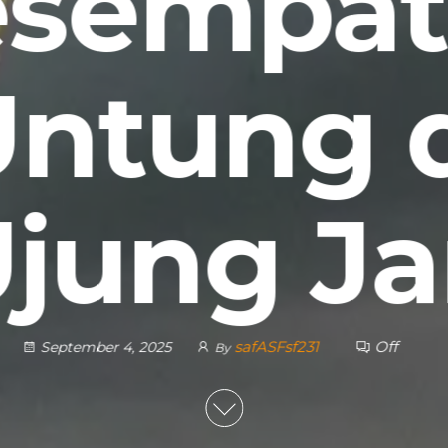
esempat
ntung 
jung Ja
safASFsf231
Off
September 4, 2025
By