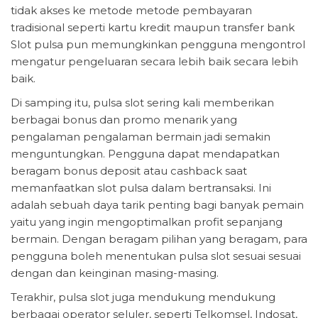
tidak akses ke metode metode pembayaran
tradisional seperti kartu kredit maupun transfer bank
Slot pulsa pun memungkinkan pengguna mengontrol
mengatur pengeluaran secara lebih baik secara lebih
baik.
Di samping itu, pulsa slot sering kali memberikan
berbagai bonus dan promo menarik yang
pengalaman pengalaman bermain jadi semakin
menguntungkan. Pengguna dapat mendapatkan
beragam bonus deposit atau cashback saat
memanfaatkan slot pulsa dalam bertransaksi. Ini
adalah sebuah daya tarik penting bagi banyak pemain
yaitu yang ingin mengoptimalkan profit sepanjang
bermain. Dengan beragam pilihan yang beragam, para
pengguna boleh menentukan pulsa slot sesuai sesuai
dengan dan keinginan masing-masing.
Terakhir, pulsa slot juga mendukung mendukung
berbagai operator seluler, seperti Telkomsel, Indosat,