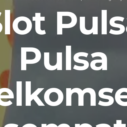
lot Pul
Pulsa
elkomse