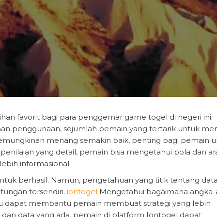
lihan favorit bagi para penggemar game togel di negeri ini.
an penggunaan, sejumlah pemain yang tertarik untuk me
 kemungkinan menang semakin baik, penting bagi pemain 
 penilaian yang detail, pemain bisa mengetahui pola dan ar
ebih informasional.
 untuk berhasil. Namun, pengetahuan yang titik tentang dat
ungan tersendiri.
iontogel
Mengetahui bagaimana angka-
tu dapat membantu pemain membuat strategi yang lebih
dan data yang ada, pemain di platform Iontogel dapat