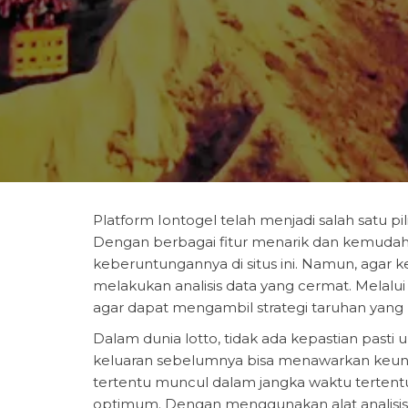
Platform Iontogel telah menjadi salah satu pi
Dengan berbagai fitur menarik dan kemudah
keberuntungannya di situs ini. Namun, agar
melakukan analisis data yang cermat. Melalui
agar dapat mengambil strategi taruhan yang l
Dalam dunia lotto, tidak ada kepastian pasti
keluaran sebelumnya bisa menawarkan keunt
tertentu muncul dalam jangka waktu terten
optimum. Dengan menggunakan alat analisis 