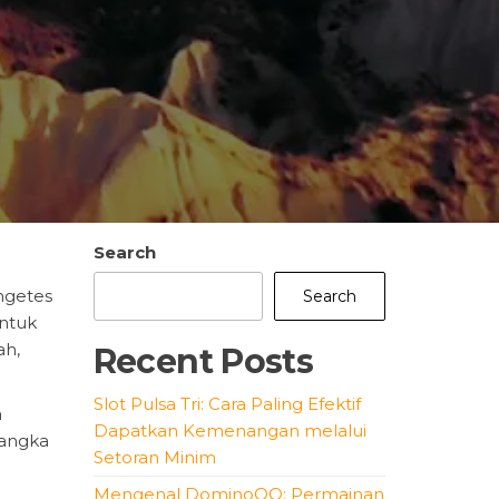
Search
ngetes
Search
untuk
ah,
Recent Posts
Slot Pulsa Tri: Cara Paling Efektif
a
Dapatkan Kemenangan melalui
angka
Setoran Minim
Mengenal DominoQQ: Permainan