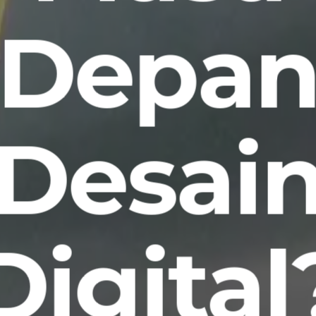
Depa
Desai
Digital