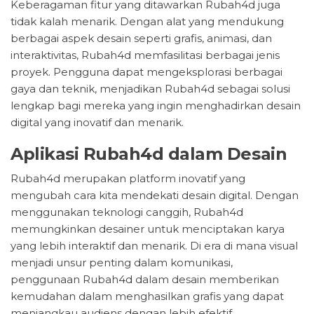
Keberagaman fitur yang ditawarkan Rubah4d juga
tidak kalah menarik. Dengan alat yang mendukung
berbagai aspek desain seperti grafis, animasi, dan
interaktivitas, Rubah4d memfasilitasi berbagai jenis
proyek. Pengguna dapat mengeksplorasi berbagai
gaya dan teknik, menjadikan Rubah4d sebagai solusi
lengkap bagi mereka yang ingin menghadirkan desain
digital yang inovatif dan menarik.
Aplikasi Rubah4d dalam Desain
Rubah4d merupakan platform inovatif yang
mengubah cara kita mendekati desain digital. Dengan
menggunakan teknologi canggih, Rubah4d
memungkinkan desainer untuk menciptakan karya
yang lebih interaktif dan menarik. Di era di mana visual
menjadi unsur penting dalam komunikasi,
penggunaan Rubah4d dalam desain memberikan
kemudahan dalam menghasilkan grafis yang dapat
menjangkau audiens dengan lebih efektif.