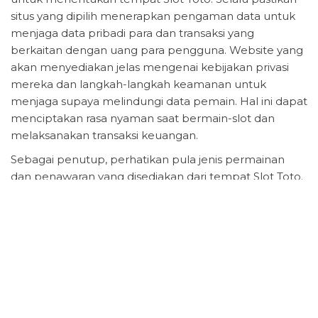
situs yang dipilih menerapkan pengaman data untuk
menjaga data pribadi para dan transaksi yang
berkaitan dengan uang para pengguna. Website yang
akan menyediakan jelas mengenai kebijakan privasi
mereka dan langkah-langkah keamanan untuk
menjaga supaya melindungi data pemain. Hal ini dapat
menciptakan rasa nyaman saat bermain-slot dan
melaksanakan transaksi keuangan.
Sebagai penutup, perhatikan pula jenis permainan
dan penawaran yang disediakan dari tempat Slot Toto.
Website terpercaya seringnya menghadirkan ragam
tipe game slot yang mengasyikkan yang seru dan
bonus menarik bagi pemain pemula atau pengguna
lama. Mel花kan beberapa waktu untuk
membandingkan penawaran dari beberapa halaman
situs bisa membantu untuk menemukan situs yang
cocok dengan kebutuhan dan keinginan Anda.
Wargatogel