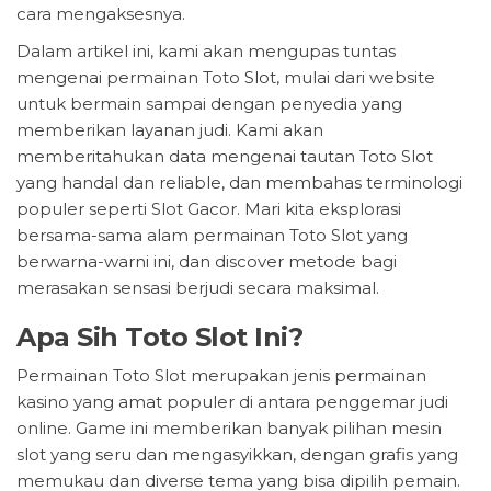
cara mengaksesnya.
Dalam artikel ini, kami akan mengupas tuntas
mengenai permainan Toto Slot, mulai dari website
untuk bermain sampai dengan penyedia yang
memberikan layanan judi. Kami akan
memberitahukan data mengenai tautan Toto Slot
yang handal dan reliable, dan membahas terminologi
populer seperti Slot Gacor. Mari kita eksplorasi
bersama-sama alam permainan Toto Slot yang
berwarna-warni ini, dan discover metode bagi
merasakan sensasi berjudi secara maksimal.
Apa Sih Toto Slot Ini?
Permainan Toto Slot merupakan jenis permainan
kasino yang amat populer di antara penggemar judi
online. Game ini memberikan banyak pilihan mesin
slot yang seru dan mengasyikkan, dengan grafis yang
memukau dan diverse tema yang bisa dipilih pemain.