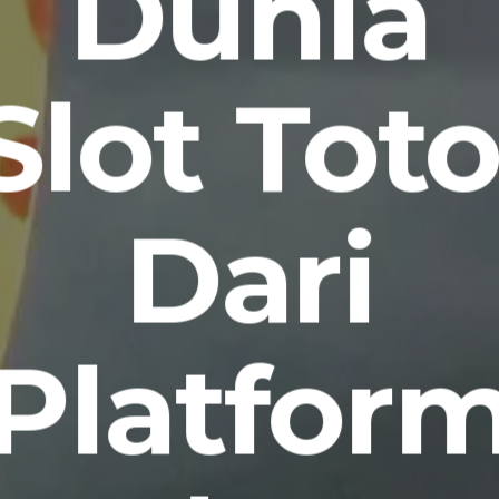
Dunia
Slot Toto
Dari
Platfor