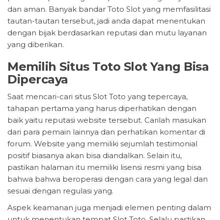
dan aman. Banyak bandar Toto Slot yang memfasilitasi
tautan-tautan tersebut, jadi anda dapat menentukan
dengan bijak berdasarkan reputasi dan mutu layanan
yang diberikan.
Memilih Situs Toto Slot Yang Bisa
Dipercaya
Saat mencari-cari situs Slot Toto yang tepercaya,
tahapan pertama yang harus diperhatikan dengan
baik yaitu reputasi website tersebut. Carilah masukan
dari para pemain lainnya dan perhatikan komentar di
forum. Website yang memiliki sejumlah testimonial
positif biasanya akan bisa diandalkan. Selain itu,
pastikan halaman itu memiliki lisensi resmi yang bisa
bahwa bahwa beroperasi dengan cara yang legal dan
sesuai dengan regulasi yang.
Aspek keamanan juga menjadi elemen penting dalam
untuk menentukan tempat Slot Toto. Selalu pastikan