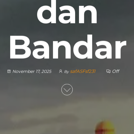
dan
Bandar
safASFsf231
Off
November 17, 2025
By