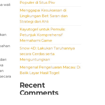
Populer di Situs Pkv
a wali
Menggapai Kesuksesan di
Lingkungan Bet: Saran dan
Strategi dari Ahli
Kayutogel untuk Pemula:
tkan
Petunjuk Komprehensif
Memahami Game
ubahan
Snow 4D: Lakukan Taruhannya
secara Cerdas serta
dari
Menguntungkan
ka
Mengenal Pengeluaran Macau: Di
an
Balik Layar Hasil Togel
secara
Recent
Comments
k
inan
No comments to show.