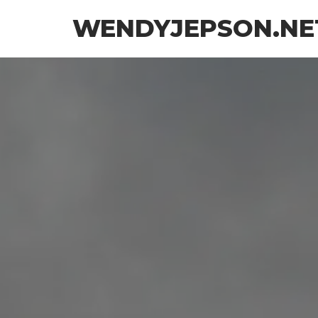
Skip
WENDYJEPSON.NE
to
the
content