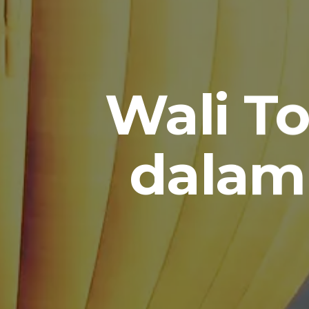
Wali To
dalam