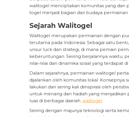
walitogel menciptakan komunitas yang dan 
togel menjadi bagian dari budaya permainan d
Sejarah Walitogel
Walitogel merupakan permainan dengan punya 
terutama pada Indonesia. Sebagai satu bentu
unsur luck dan strategi, di mana pemain p
keberuntungan. Seiring berjalannya waktu, 
nilai-nilai dan dinamika sosial yang terdapat di
Dalam sejarahnya, permainan walitogel pert
dijalankan oleh komunitas lokal. Konsepnya s
lakukan dan sering kali diinspirasi oleh peri
untuk menang dan hadiah yang menjadikan p
luas di berbagai daerah.
walitogel
Seiring dengan majunya teknologi serta kemaju
tempat, tapi juga secara internet. Inovasi
bermain tanpa batasan geografis. Tetapi, wa