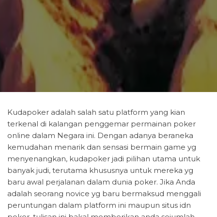
Kudapoker adalah salah satu platform yang kian
terkenal di kalangan penggemar permainan poker
online dalam Negara ini. Dengan adanya beraneka
kemudahan menarik dan sensasi bermain game yg
menyenangkan, kudapoker jadi pilihan utama untuk
banyak judi, terutama khususnya untuk mereka yg
baru awal perjalanan dalam dunia poker. Jika Anda
adalah seorang novice yg baru bermaksud menggali
peruntungan dalam platform ini maupun situs idn
poker, tulisan ini bakal memberikan anda sejumlah