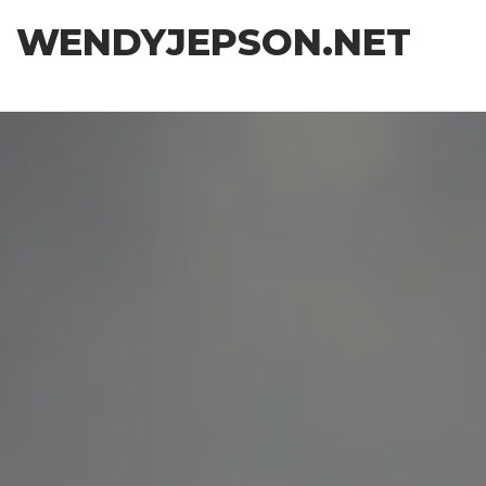
Skip
WENDYJEPSON.NET
to
the
content