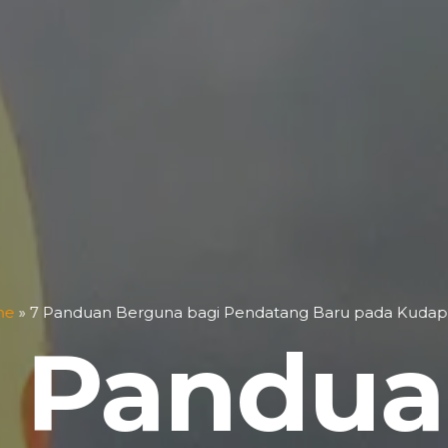
me
»
7 Panduan Berguna bagi Pendatang Baru pada Kudap
 Pandu