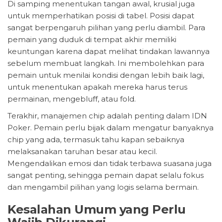
Di samping menentukan tangan awal, krusial juga
untuk memperhatikan posisi di tabel. Posisi dapat
sangat berpengaruh pilihan yang perlu diambil. Para
pemain yang duduk di tempat akhir memiliki
keuntungan karena dapat melihat tindakan lawannya
sebelum membuat langkah. Ini membolehkan para
pemain untuk menilai kondisi dengan lebih baik lagi,
untuk menentukan apakah mereka harus terus
permainan, mengebluff, atau fold.
Terakhir, manajemen chip adalah penting dalam IDN
Poker. Pemain perlu bijak dalam mengatur banyaknya
chip yang ada, termasuk tahu kapan sebaiknya
melaksanakan taruhan besar atau kecil.
Mengendalikan emosi dan tidak terbawa suasana juga
sangat penting, sehingga pemain dapat selalu fokus
dan mengambil pilihan yang logis selama bermain.
Kesalahan Umum yang Perlu