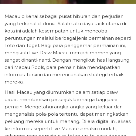
Macau dikenal sebagai pusat hiburan dan perjudian
yang terkenal di dunia. Salah satu daya tarik utama di
kota ini adalah kesempatan untuk mencoba
peruntungan melalui berbagai jenis permainan seperti
Toto dan Togel. Bagi para penggemar permainan ini,
mengikuti Live Draw Macau menjadi momen yang
sangat dinanti-nanti. Dengan mengikuti hasil langsung
dari Macau Pools, para pemain bisa mendapatkan
informasi terkini dan merencanakan strategi terbaik
mereka.
Hasil Macau yang diumumkan dalam setiap draw
dapat memberikan petunjuk berharga bagi para
pemain. Mengetahui angka-angka yang keluar dan
menganalisis pola-pola tertentu dapat meningkatkan
peluang mereka untuk menang. Di era digital ini, akses
ke informasi seperti Live Macau semakin mudah,
sehingga para pemain bisa tetap up-to-date dengan