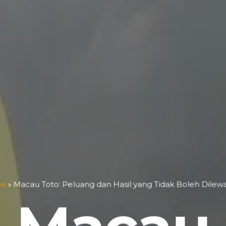
e
»
Macau Toto: Peluang dan Hasil yang Tidak Boleh Dilew