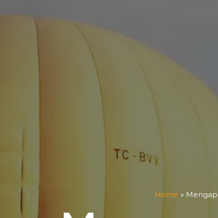
Home
»
Mengapa