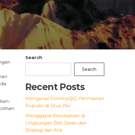
Search
engan
Search
han
da.
Recent Posts
Mengenal DominoQQ: Permainan
kan-
Populer di Situs Pkv
pilihan
Menggapai Kesuksesan di
Lingkungan Bet: Saran dan
Strategi dari Ahli