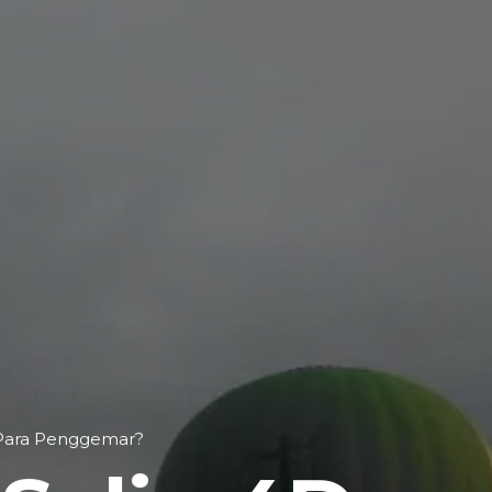
 Para Penggemar?