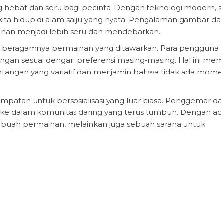
ebat dan seru bagi pecinta. Dengan teknologi modern, s
ita hidup di alam salju yang nyata. Pengalaman gambar da
nan menjadi lebih seru dan mendebarkan.
ah beragamnya permainan yang ditawarkan. Para pengguna
gan sesuai dengan preferensi masing-masing. Hal ini me
angan yang variatif dan menjamin bahwa tidak ada mom
empatan untuk bersosialisasi yang luar biasa. Penggemar d
e dalam komunitas daring yang terus tumbuh. Dengan a
dar sebuah permainan, melainkan juga sebuah sarana untuk
ng lain yang menyukai .
si pada Para Penggemar
mena yang sangat menarik serta berdampak positif untuk p
ng adalah kenaikan keterlibatan komunitas. Para pengge
am kelompok maupun forum untuk membagikan pengalaman, 
n dan meningkatkan hubungan antar individu, sehingga pen