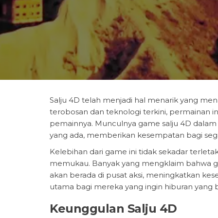
Salju 4D telah menjadi hal menarik yang men
terobosan dan teknologi terkini, permainan i
pemainnya. Munculnya game salju 4D dalam 
yang ada, memberikan kesempatan bagi se
Kelebihan dari game ini tidak sekadar terletak
memukau. Banyak yang mengklaim bahwa ga
akan berada di pusat aksi, meningkatkan keser
utama bagi mereka yang ingin hiburan yang 
Keunggulan Salju 4D