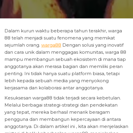
Dalam kurun waktu beberapa tahun terakhir, warga
88 telah menjadi suatu fenomena yang memikat
sejumlah orang.
warga88
Dengan solusi yang inovatif
dan cara unik dalam menggagas komunitas, warga 88
mampu membangun sebuah ekosistem di mana tiap
anggotanya akan merasa bagian dan memiliki peran
penting. Ini tidak hanya suatu platform biasa, tetapi
lebih kepada sebuah media yang menyokong
kerjasama dan kolaborasi antar anggotanya.
Kesuksesan warga88 tidak terjadi secara kebetulan.
Melalui berbagai strategi-strategi dan pendekatan
yang tepat, mereka berhasil menarik beragam
pengguna dan membangun kepercayaan di antara
anggotanya. Di dalam artikel ini , kita akan menjelaskan