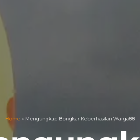
Home
»
Mengungkap Bongkar Keberhasilan Warga88