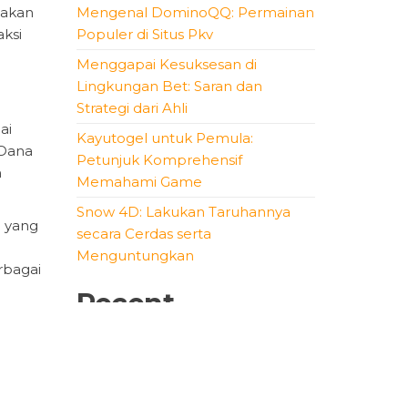
 akan
Mengenal DominoQQ: Permainan
ksi
Populer di Situs Pkv
Menggapai Kesuksesan di
Lingkungan Bet: Saran dan
Strategi dari Ahli
ai
Kayutogel untuk Pemula:
 Dana
Petunjuk Komprehensif
n
Memahami Game
Snow 4D: Lakukan Taruhannya
l yang
secara Cerdas serta
Menguntungkan
rbagai
Recent
 pulsa
Comments
 saldo
No comments to show.