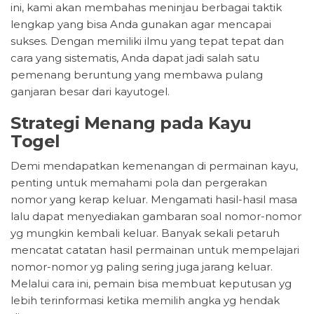
ini, kami akan membahas meninjau berbagai taktik
lengkap yang bisa Anda gunakan agar mencapai
sukses. Dengan memiliki ilmu yang tepat tepat dan
cara yang sistematis, Anda dapat jadi salah satu
pemenang beruntung yang membawa pulang
ganjaran besar dari kayutogel.
Strategi Menang pada Kayu
Togel
Demi mendapatkan kemenangan di permainan kayu,
penting untuk memahami pola dan pergerakan
nomor yang kerap keluar. Mengamati hasil-hasil masa
lalu dapat menyediakan gambaran soal nomor-nomor
yg mungkin kembali keluar. Banyak sekali petaruh
mencatat catatan hasil permainan untuk mempelajari
nomor-nomor yg paling sering juga jarang keluar.
Melalui cara ini, pemain bisa membuat keputusan yg
lebih terinformasi ketika memilih angka yg hendak