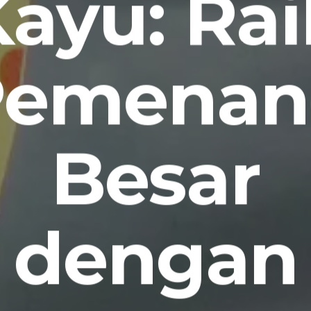
ayu: Rai
Pemenan
Besar
dengan