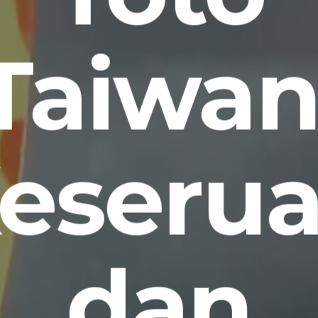
Taiwan
eseru
dan