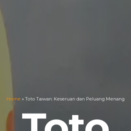
Home
»
Toto Taiwan: Keseruan dan Peluang Menang
Toto