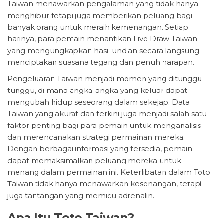
Taiwan menawarkan pengalaman yang tidak hanya
menghibur tetapi juga memberikan peluang bagi
banyak orang untuk meraih kemenangan. Setiap
harinya, para pemain menantikan Live Draw Taiwan
yang mengungkapkan hasil undian secara langsung,
menciptakan suasana tegang dan penuh harapan.
Pengeluaran Taiwan menjadi momen yang ditunggu-
tunggu, di mana angka-angka yang keluar dapat
mengubah hidup seseorang dalam sekejap. Data
Taiwan yang akurat dan terkini juga menjadi salah satu
faktor penting bagi para pemain untuk menganalisis
dan merencanakan strategi permainan mereka.
Dengan berbagai informasi yang tersedia, pemain
dapat memaksimalkan peluang mereka untuk
menang dalam permainan ini. Keterlibatan dalam Toto
Taiwan tidak hanya menawarkan kesenangan, tetapi
juga tantangan yang memicu adrenalin.
Apa Itu Toto Taiwan?