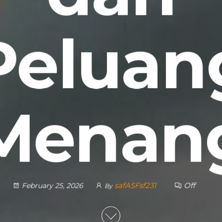
Peluan
Menan
safASFsf231
Off
February 25, 2026
By