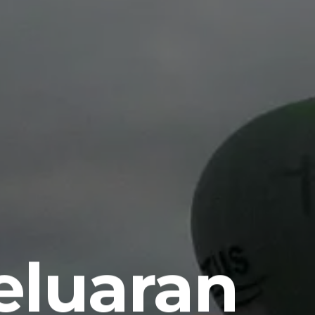
Keluaran