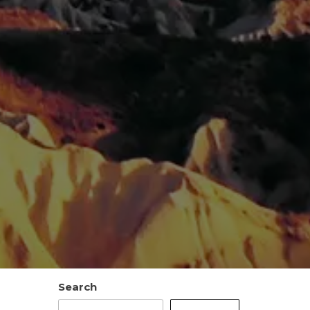
Search