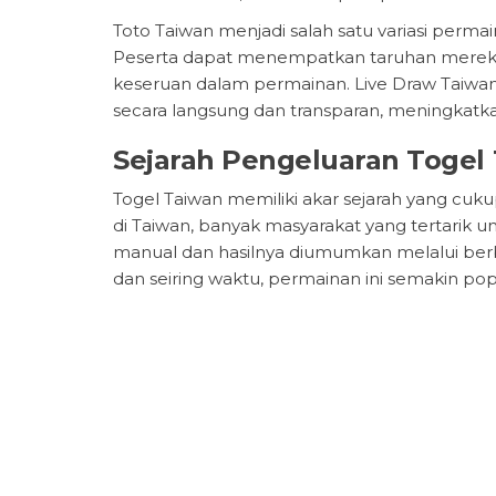
Toto Taiwan menjadi salah satu variasi perma
Peserta dapat menempatkan taruhan merek
keseruan dalam permainan. Live Draw Taiwan 
secara langsung dan transparan, meningkatk
Sejarah Pengeluaran Togel
Togel Taiwan memiliki akar sejarah yang cuk
di Taiwan, banyak masyarakat yang tertarik un
manual dan hasilnya diumumkan melalui berb
dan seiring waktu, permainan ini semakin pop
Dengan kemajuan teknologi, pengeluaran toge
tahun awal, proses pengundian dilakukan se
berjalannya waktu, sistem pengundian telah b
adanya live draw, masyarakat dapat menyaksi
yang lebih besar kepada para pemain.
Perkembangan pengeluaran togel Taiwan tidak
menjaga integritas dan keadilan permainan, 