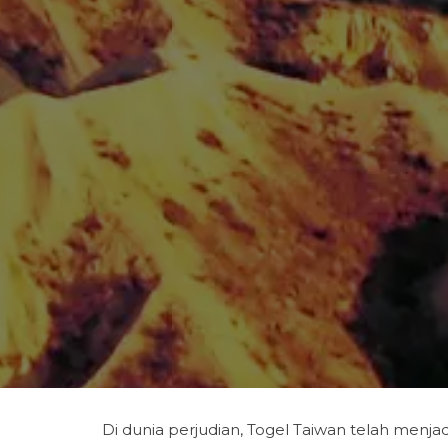
Di dunia perjudian, Togel Taiwan telah menja