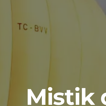
Mistik 