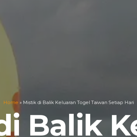
Home
»
Mistik di Balik Keluaran Togel Taiwan Setiap Hari
di Balik 