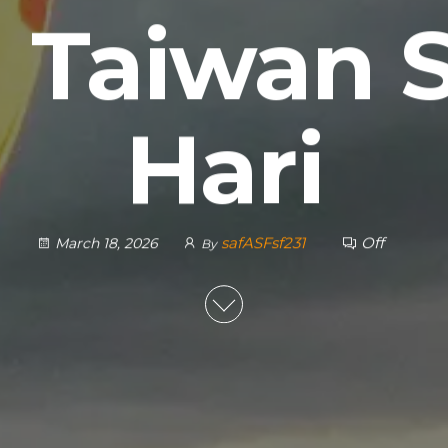
 Taiwan 
Hari
safASFsf231
Off
March 18, 2026
By