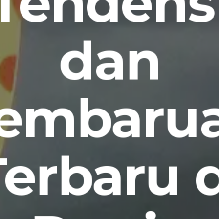
Tendens
dan
embaru
Terbaru d