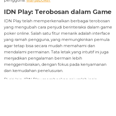
pengguna.
wargapoker
IDN Play: Terobosan dalam Game
IDN Play telah memperkenalkan berbagai terobosan
yang mengubah cara penjudi berinteraksi dalam game
poker online. Salah satu fitur menarik adalah interface
yang ramah pengguna, yang memungkinkan pemula
agar tetap bisa secara mudah memahami dan
mendalami permainan. Tata letak yang intuitif ini juga
menjadikan pengalaman bermain lebih
menggembirakan, dengan fokus pada kenyamanan
dan kemudahan penelusuran.
Di sisi lain, IDN Play memberikan sejumlah jenis
permainan yang dapat memenuhi keinginan setiap
tipe penjudi. Dari Texas Hold’em sampai Omaha,
pemain dapat memilih permainan yang yang sesuai
dengan selera mereka. Dengan adanya turnamen
reguler dan promo menarik, IDN Play terus