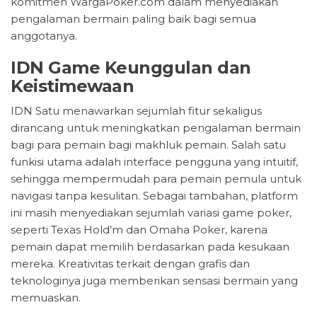
komitmen WargaPoker.com dalam menyediakan
pengalaman bermain paling baik bagi semua
anggotanya.
IDN Game Keunggulan dan
Keistimewaan
IDN Satu menawarkan sejumlah fitur sekaligus
dirancang untuk meningkatkan pengalaman bermain
bagi para pemain bagi makhluk pemain. Salah satu
funkisi utama adalah interface pengguna yang intuitif,
sehingga mempermudah para pemain pemula untuk
navigasi tanpa kesulitan. Sebagai tambahan, platform
ini masih menyediakan sejumlah variasi game poker,
seperti Texas Hold’m dan Omaha Poker, karena
pemain dapat memilih berdasarkan pada kesukaan
mereka. Kreativitas terkait dengan grafis dan
teknologinya juga memberikan sensasi bermain yang
memuaskan.