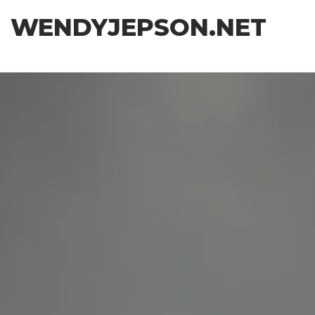
Skip
WENDYJEPSON.NET
to
the
content