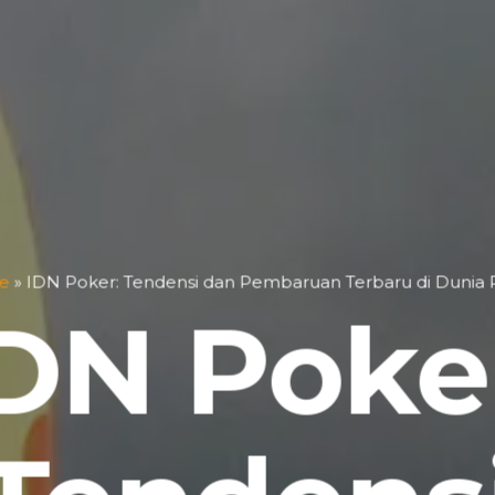
e
»
IDN Poker: Tendensi dan Pembaruan Terbaru di Dunia 
DN Poke