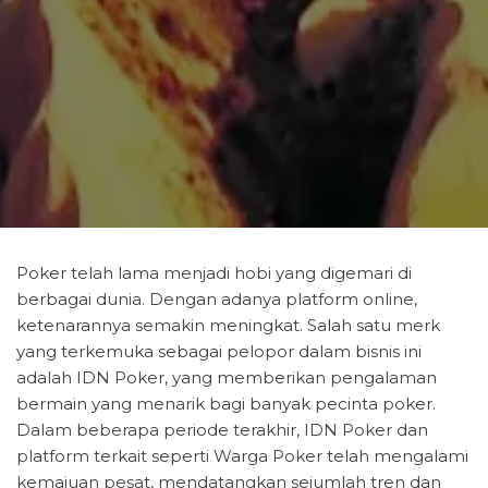
Poker telah lama menjadi hobi yang digemari di
berbagai dunia. Dengan adanya platform online,
ketenarannya semakin meningkat. Salah satu merk
yang terkemuka sebagai pelopor dalam bisnis ini
adalah IDN Poker, yang memberikan pengalaman
bermain yang menarik bagi banyak pecinta poker.
Dalam beberapa periode terakhir, IDN Poker dan
platform terkait seperti Warga Poker telah mengalami
kemajuan pesat, mendatangkan sejumlah tren dan