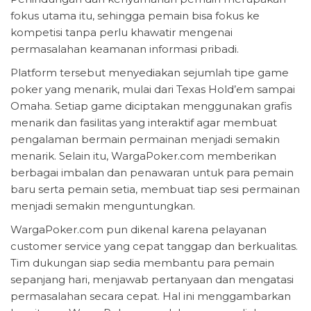
fokus utama itu, sehingga pemain bisa fokus ke
kompetisi tanpa perlu khawatir mengenai
permasalahan keamanan informasi pribadi.
Platform tersebut menyediakan sejumlah tipe game
poker yang menarik, mulai dari Texas Hold’em sampai
Omaha. Setiap game diciptakan menggunakan grafis
menarik dan fasilitas yang interaktif agar membuat
pengalaman bermain permainan menjadi semakin
menarik. Selain itu, WargaPoker.com memberikan
berbagai imbalan dan penawaran untuk para pemain
baru serta pemain setia, membuat tiap sesi permainan
menjadi semakin menguntungkan.
WargaPoker.com pun dikenal karena pelayanan
customer service yang cepat tanggap dan berkualitas.
Tim dukungan siap sedia membantu para pemain
sepanjang hari, menjawab pertanyaan dan mengatasi
permasalahan secara cepat. Hal ini menggambarkan