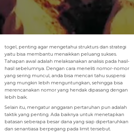
togel, penting agar mengetahui strukturs dan strategi
yaitu bisa membantu menaikkan peluang sukses.
Tahapan awal adalah melaksanakan analisis pada hasil-
hasil sebelumnya. Dengan cara meneliti nomor-nomor
yang sering muncul, anda bisa mencari tahu suspensi
yang mungkin lebih menguntungkan, sehingga bisa
merencanakan nomor yang hendak dipasang dengan
lebih baik.
Selain itu, mengatur anggaran pertaruhan pun adalah
taktik yang penting. Ada baiknya untuk menetapkan
batasan seberapa besar dana yang siap dipertaruhkan
dan senantiasa berpegang pada limit tersebut.