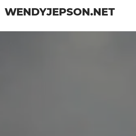
Skip
WENDYJEPSON.NET
to
the
content