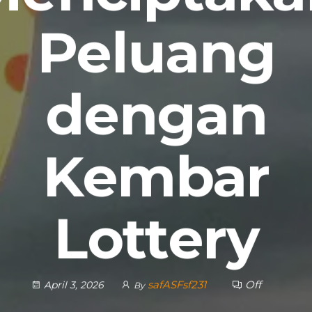
Peluang
dengan
Kembar
Lottery
safASFsf231
Off
April 3, 2026
By