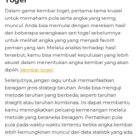
Dalam game kembar togel, pertama-tama krusial
untuk memahami pola serta angka yang sering
muncul. Anda bisa memulai dengan merekam hasil
dari beberapa serangkaian seri togel sebelumnya
untuk melihat angka yang yang menjadi favorit
pemain yang lain. Melalui analisis terhadap hasil
tersebut, kamu bisa membuat keputusan yang lebih
akurat dalam menentukan angka kembar yang akan
dipilih.
kembar togel
Selanjutnya, jangan ragu untuk memanfaatkan
beragam jenis strategi taruhan. Anda bisa menguji
metode taruhan yang berbeda, seperti taruhan
straight atau taruhan kombinasi. Ini dapat membantu
kamu meningkatkan peluang kemenangan melalui
metode yang beraneka beragam. Perhatikan pula
pula pada waktu-waktu tertentu ketika angka kembar
lebih kemungkinan muncul dari data statistik yang ada.