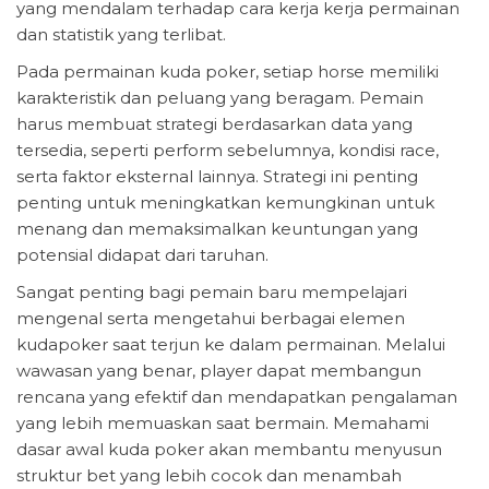
yang mendalam terhadap cara kerja kerja permainan
dan statistik yang terlibat.
Pada permainan kuda poker, setiap horse memiliki
karakteristik dan peluang yang beragam. Pemain
harus membuat strategi berdasarkan data yang
tersedia, seperti perform sebelumnya, kondisi race,
serta faktor eksternal lainnya. Strategi ini penting
penting untuk meningkatkan kemungkinan untuk
menang dan memaksimalkan keuntungan yang
potensial didapat dari taruhan.
Sangat penting bagi pemain baru mempelajari
mengenal serta mengetahui berbagai elemen
kudapoker saat terjun ke dalam permainan. Melalui
wawasan yang benar, player dapat membangun
rencana yang efektif dan mendapatkan pengalaman
yang lebih memuaskan saat bermain. Memahami
dasar awal kuda poker akan membantu menyusun
struktur bet yang lebih cocok dan menambah