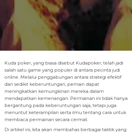
Kuda poker, yang biasa disebut Kudapoker, telah jadi
salah satu game yang populer di antara pecinta judi
online. Melalui penggabungan antara strategi efektif
dan sedikit keberuntungan, pemain dapat
meningkatkan kemungkinan mereka dalam
mendapatkan kemenangan. Permainan ini tidak hanya
bergantung pada keberuntungan saja, tetapi juga
menuntut keterampilan serta ilmu tentang cara untuk
membaca permainan secara cermat.
Di artikel ini, kita akan membahas berbagai taktik yang