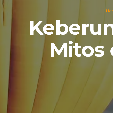
Ho
Keberun
Mitos