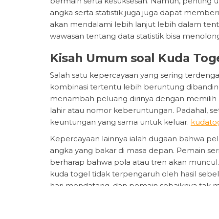
bermain serta kesuksesan. Namun, penting
angka serta statistik juga juga dapat memberik
akan mendalami lebih lanjut lebih dalam ten
wawasan tentang data statistik bisa menolong
Kisah Umum soal Kuda Tog
Salah satu kepercayaan yang sering terdeng
kombinasi tertentu lebih beruntung dibandin
menambah peluang dirinya dengan memilih an
lahir atau nomor keberuntungan. Padahal, set
keuntungan yang sama untuk keluar.
kudato
Kepercayaan lainnya ialah dugaan bahwa p
angka yang bakar di masa depan. Pemain ser
berharap bahwa pola atau tren akan muncul. 
kuda togel tidak terpengaruh oleh hasil sebe
hari mendatang, dan pemain sebaiknya tak 
Pada akhirnya, banyak orang percaya bahwa 
kemenangan dalam kuda togel. Dengan berba