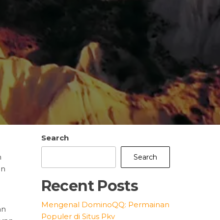
Search
n
Search
in
Recent Posts
Mengenal DominoQQ: Permainan
an
Populer di Situs Pkv