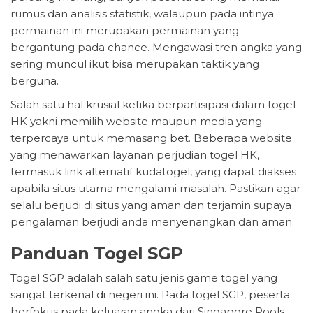
rumus dan analisis statistik, walaupun pada intinya
permainan ini merupakan permainan yang
bergantung pada chance. Mengawasi tren angka yang
sering muncul ikut bisa merupakan taktik yang
berguna.
Salah satu hal krusial ketika berpartisipasi dalam togel
HK yakni memilih website maupun media yang
terpercaya untuk memasang bet. Beberapa website
yang menawarkan layanan perjudian togel HK,
termasuk link alternatif kudatogel, yang dapat diakses
apabila situs utama mengalami masalah. Pastikan agar
selalu berjudi di situs yang aman dan terjamin supaya
pengalaman berjudi anda menyenangkan dan aman.
Panduan Togel SGP
Togel SGP adalah salah satu jenis game togel yang
sangat terkenal di negeri ini. Pada togel SGP, peserta
berfokus pada keluaran angka dari Singapore Pools.