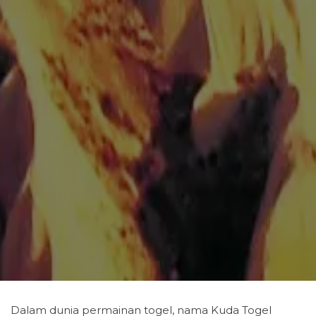
Dalam dunia permainan togel, nama Kuda Togel