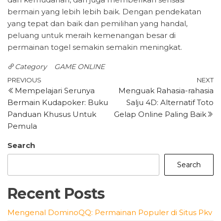
bermain yang lebih lebih baik. Dengan pendekatan
yang tepat dan baik dan pemilihan yang handal,
peluang untuk meraih kemenangan besar di
permainan togel semakin semakin meningkat.
Category
GAME ONLINE
Post
Previous
N
PREVIOUS
NEXT
Mempelajari Serunya
Menguak Rahasia-rahasia
Post
P
navigation
Bermain Kudapoker: Buku
Salju 4D: Alternatif Toto
Panduan Khusus Untuk
Gelap Online Paling Baik
Pemula
Search
Search
Recent Posts
Mengenal DominoQQ: Permainan Populer di Situs Pkv