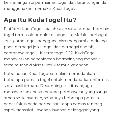
kemenangan di permainan togel dan keuntungan dari
menggunakan memakai Kuda Togel.
Apa Itu KudaTogel Itu?
Platform KudaTogel adalah salah satu tempat bermain
togel termasuk populer di negeri ini. Melalui berbagai
jenis game togel, pengguna bisa mengambil peluang
pada berbagai jenis togel dari berbagai daerah,
contohnya togel HK serta togel SGP. KudaTogel
menawarkan pengalaman bermain yang menarik
serta mudah diakses untuk semua kalangan.
Keberadaan KudaTogel semakin memudahkan
beberapa pemain togel untuk mendapatkan informasi
serta hasil terbaru. Di samping itu, situs ini juga
menawarkan aneka metode pembayaran yang sangat
aman serta nyaman, sebabnya beberapa pemain
dapat fokus pada permainan tanpa cemas tentang
aspek transaksi. Layanan layanan pelanggan yang