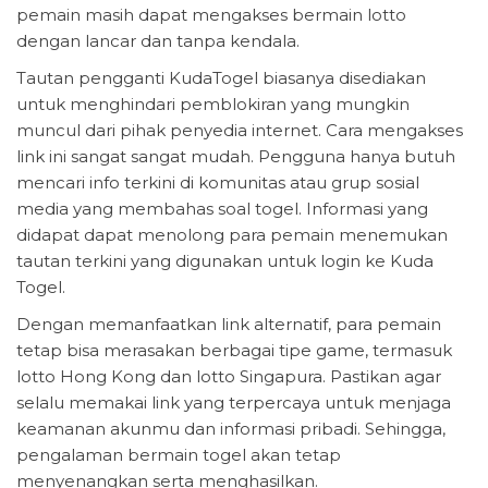
pemain masih dapat mengakses bermain lotto
dengan lancar dan tanpa kendala.
Tautan pengganti KudaTogel biasanya disediakan
untuk menghindari pemblokiran yang mungkin
muncul dari pihak penyedia internet. Cara mengakses
link ini sangat sangat mudah. Pengguna hanya butuh
mencari info terkini di komunitas atau grup sosial
media yang membahas soal togel. Informasi yang
didapat dapat menolong para pemain menemukan
tautan terkini yang digunakan untuk login ke Kuda
Togel.
Dengan memanfaatkan link alternatif, para pemain
tetap bisa merasakan berbagai tipe game, termasuk
lotto Hong Kong dan lotto Singapura. Pastikan agar
selalu memakai link yang terpercaya untuk menjaga
keamanan akunmu dan informasi pribadi. Sehingga,
pengalaman bermain togel akan tetap
menyenangkan serta menghasilkan.