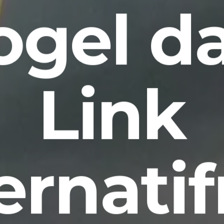
ogel d
Link
ernati