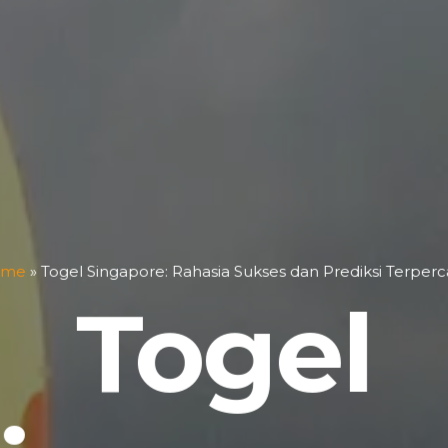
ome
»
Togel Singapore: Rahasia Sukses dan Prediksi Terperc
Togel