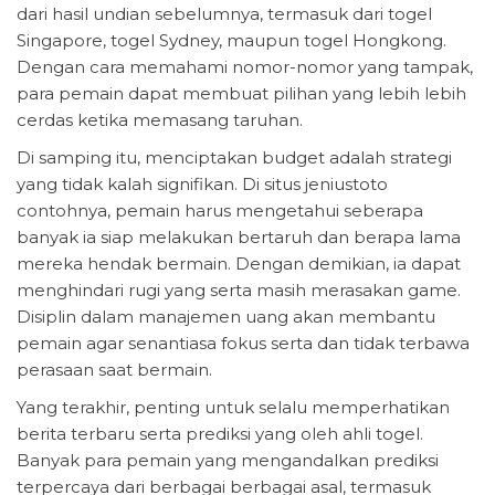
dari hasil undian sebelumnya, termasuk dari togel
Singapore, togel Sydney, maupun togel Hongkong.
Dengan cara memahami nomor-nomor yang tampak,
para pemain dapat membuat pilihan yang lebih lebih
cerdas ketika memasang taruhan.
Di samping itu, menciptakan budget adalah strategi
yang tidak kalah signifikan. Di situs jeniustoto
contohnya, pemain harus mengetahui seberapa
banyak ia siap melakukan bertaruh dan berapa lama
mereka hendak bermain. Dengan demikian, ia dapat
menghindari rugi yang serta masih merasakan game.
Disiplin dalam manajemen uang akan membantu
pemain agar senantiasa fokus serta dan tidak terbawa
perasaan saat bermain.
Yang terakhir, penting untuk selalu memperhatikan
berita terbaru serta prediksi yang oleh ahli togel.
Banyak para pemain yang mengandalkan prediksi
terpercaya dari berbagai berbagai asal, termasuk