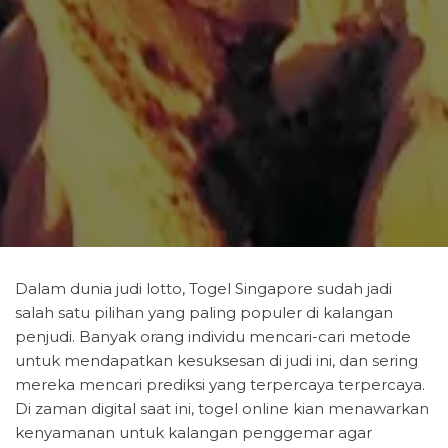
Dalam dunia judi lotto, Togel Singapore sudah jadi
salah satu pilihan yang paling populer di kalangan
penjudi. Banyak orang individu mencari-cari metode
untuk mendapatkan kesuksesan di judi ini, dan sering
mereka mencari prediksi yang terpercaya terpercaya.
Di zaman digital saat ini, togel online kian menawarkan
kenyamanan untuk kalangan penggemar agar