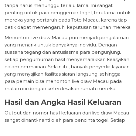
tanpa harus menunggu terlalu lama. Ini sangat
penting untuk para penggemar togel, terutama untuk
mereka yang bertaruh pada Toto Macau, karena tiap
detik dapat memengaruhi keputusan taruhan mereka.
Menonton live draw Macau pun menjadi pengalaman
yang menarik untuk banyaknya individu. Dengan
suasana tegang dan antusiasme para pengunjung,
setiap pengumuman hasil menyemarakkan keasyikan
dalam permainan. Selain itu, banyak penyedia layanan
yang menyajikan fasilitas siaran langsung, sehingga
para pemain bisa menonton live draw Macau pada
malam ini dengan keterdesakan rumah mereka.
Hasil dan Angka Hasil Keluaran
Output dan nomor hasil keluaran dari live draw Macau
sangat dinanti-nanti oleh para pencinta togel. Setiap
sesi live draw macau memberikan data yang tepat dan
up-to-date mengenai nomor yang keluar, sehingga