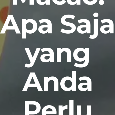
Apa Saja
yang
Anda
Perlu