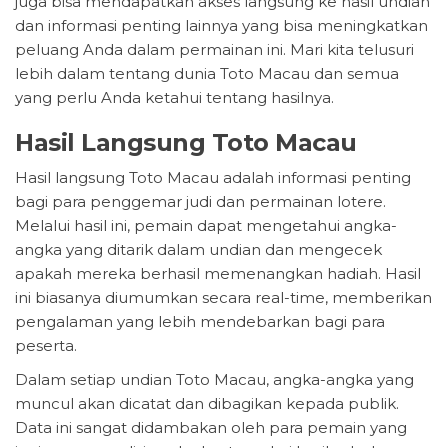
juga bisa mendapatkan akses langsung ke hasil undian
dan informasi penting lainnya yang bisa meningkatkan
peluang Anda dalam permainan ini. Mari kita telusuri
lebih dalam tentang dunia Toto Macau dan semua
yang perlu Anda ketahui tentang hasilnya.
Hasil Langsung Toto Macau
Hasil langsung Toto Macau adalah informasi penting
bagi para penggemar judi dan permainan lotere.
Melalui hasil ini, pemain dapat mengetahui angka-
angka yang ditarik dalam undian dan mengecek
apakah mereka berhasil memenangkan hadiah. Hasil
ini biasanya diumumkan secara real-time, memberikan
pengalaman yang lebih mendebarkan bagi para
peserta.
Dalam setiap undian Toto Macau, angka-angka yang
muncul akan dicatat dan dibagikan kepada publik.
Data ini sangat didambakan oleh para pemain yang