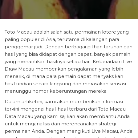
Toto Macau adalah salah satu permainan lotere yang
paling populer di Asia, terutama di kalangan para
penggemar judi. Dengan berbagai pilihan taruhan dan
hasil yang bisa didapat dengan cepat, banyak pemain
yang menantikan hasilnya setiap hari. Keberadaan Live
Draw Macau memberikan pengalaman yang lebih
menarik, di mana para pemain dapat menyaksikan
hasil undian secara langsung dan merasakan sensasi
menunggu nomor keberuntungan mereka.
Dalam artikel ini, kami akan memberikan informasi
terkini mengenai hasil-hasil terbaru dari Toto Macau.
Data Macau yang kami sajikan akan membantu Anda
untuk menganalisis dan merencanakan strategi
permainan Anda. Dengan mengikuti Live Macau, Anda