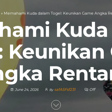
»
Memahami Kuda dalam Togel: Keunikan Game Angka R
ami Kuda
: Keunika
ngka Renta
safASFsf231
Off
June 24, 2026
By