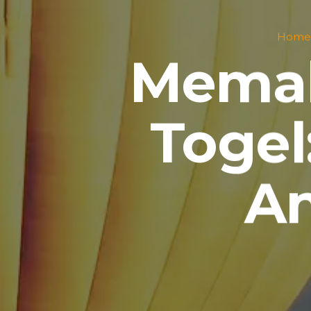
Home
Memah
Togel
A