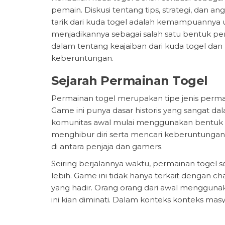
pemain. Diskusi tentang tips, strategi, dan an
tarik dari kuda togel adalah kemampuannya 
menjadikannya sebagai salah satu bentuk per
dalam tentang keajaiban dari kuda togel da
keberuntungan.
Sejarah Permainan Togel
Permainan togel merupakan tipe jenis permai
Game ini punya dasar historis yang sangat dal
komunitas awal mulai menggunakan bentuk 
menghibur diri serta mencari keberuntungan.
di antara penjaja dan gamers.
Seiring berjalannya waktu, permainan togel s
lebih. Game ini tidak hanya terkait dengan c
yang hadir. Orang orang dari awal menggu
ini kian diminati. Dalam konteks konteks mas
individu, untuk menjalin hubungan persahabat