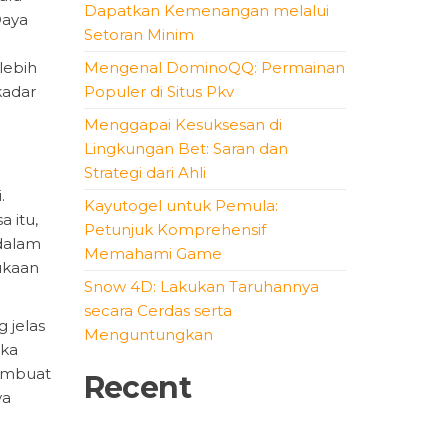
Dapatkan Kemenangan melalui
Daya
Setoran Minim
lebih
Mengenal DominoQQ: Permainan
kadar
Populer di Situs Pkv
Menggapai Kesuksesan di
Lingkungan Bet: Saran dan
Strategi dari Ahli
.
Kayutogel untuk Pemula:
a itu,
Petunjuk Komprehensif
dalam
Memahami Game
ukaan
Snow 4D: Lakukan Taruhannya
secara Cerdas serta
 jelas
Menguntungkan
gka
embuat
Recent
ya
Comments