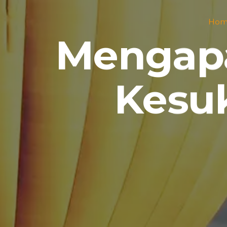
Hom
Mengapa
Kesu