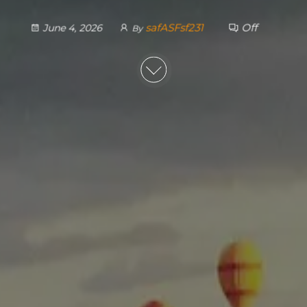
safASFsf231
Off
June 4, 2026
By