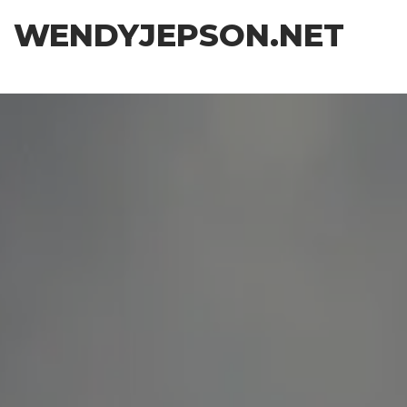
Skip
WENDYJEPSON.NET
to
the
content