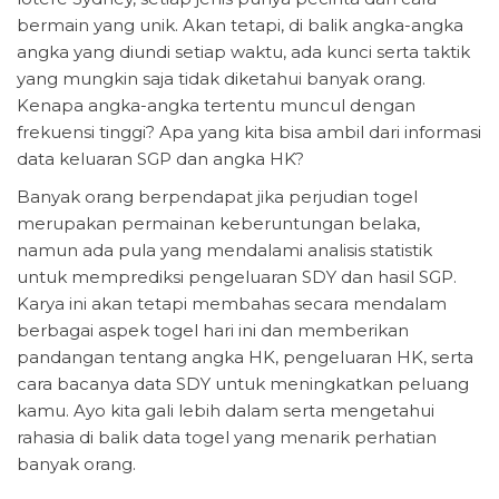
bermain yang unik. Akan tetapi, di balik angka-angka
angka yang diundi setiap waktu, ada kunci serta taktik
yang mungkin saja tidak diketahui banyak orang.
Kenapa angka-angka tertentu muncul dengan
frekuensi tinggi? Apa yang kita bisa ambil dari informasi
data keluaran SGP dan angka HK?
Banyak orang berpendapat jika perjudian togel
merupakan permainan keberuntungan belaka,
namun ada pula yang mendalami analisis statistik
untuk memprediksi pengeluaran SDY dan hasil SGP.
Karya ini akan tetapi membahas secara mendalam
berbagai aspek togel hari ini dan memberikan
pandangan tentang angka HK, pengeluaran HK, serta
cara bacanya data SDY untuk meningkatkan peluang
kamu. Ayo kita gali lebih dalam serta mengetahui
rahasia di balik data togel yang menarik perhatian
banyak orang.