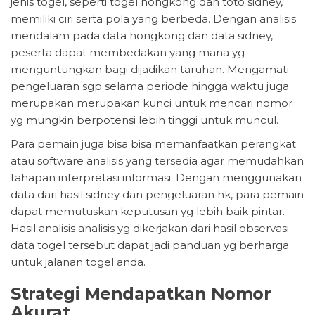
jenis togel, seperti togel hongkong dan toto sidney,
memiliki ciri serta pola yang berbeda. Dengan analisis
mendalam pada data hongkong dan data sidney,
peserta dapat membedakan yang mana yg
menguntungkan bagi dijadikan taruhan. Mengamati
pengeluaran sgp selama periode hingga waktu juga
merupakan merupakan kunci untuk mencari nomor
yg mungkin berpotensi lebih tinggi untuk muncul.
Para pemain juga bisa bisa memanfaatkan perangkat
atau software analisis yang tersedia agar memudahkan
tahapan interpretasi informasi. Dengan menggunakan
data dari hasil sidney dan pengeluaran hk, para pemain
dapat memutuskan keputusan yg lebih baik pintar.
Hasil analisis analisis yg dikerjakan dari hasil observasi
data togel tersebut dapat jadi panduan yg berharga
untuk jalanan togel anda.
Strategi Mendapatkan Nomor
Akurat