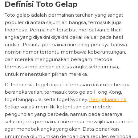
Definisi Toto Gelap
Toto gelap adalah permainan taruhan yang sangat
populer di antara sejumlah bangsa, termasuk juga
Indonesia. Permainan tersebut melibatkan pilihan
angka yang diyakini diyakini bakal keluar pada hasil
undian. Pecinta permainan ini sering percaya bahwa
nomor-nomor tertentu membawa keberuntungan,
dan mereka menggunakan beragam metode,
termasuk impian dan analisis angka sebelumnya,
untuk menentukan pilihan mereka.
Di Indonesia, togel dapat ditemukan dalam beberapa
beraneka varian, termasuk toto gelap Hong Kong,
togel Singapura, serta togel Sydney.
Pengeluaran hk
Setiap variasi memiliki ketentuan dan metode
pengundian yang berbeda, namun pada dasarnya
seluruh jenis permainan ini semua mewajibkan pemain
agar menebak angka yang akan. Data penarikan
umumnya diumumkan dengan cara reguler, sehingga