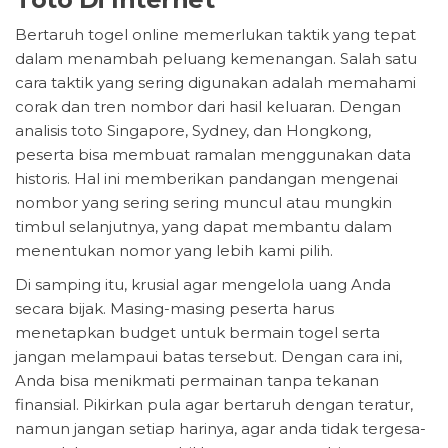
Bertaruh togel online memerlukan taktik yang tepat
dalam menambah peluang kemenangan. Salah satu
cara taktik yang sering digunakan adalah memahami
corak dan tren nombor dari hasil keluaran. Dengan
analisis toto Singapore, Sydney, dan Hongkong,
peserta bisa membuat ramalan menggunakan data
historis. Hal ini memberikan pandangan mengenai
nombor yang sering sering muncul atau mungkin
timbul selanjutnya, yang dapat membantu dalam
menentukan nomor yang lebih kami pilih.
Di samping itu, krusial agar mengelola uang Anda
secara bijak. Masing-masing peserta harus
menetapkan budget untuk bermain togel serta
jangan melampaui batas tersebut. Dengan cara ini,
Anda bisa menikmati permainan tanpa tekanan
finansial. Pikirkan pula agar bertaruh dengan teratur,
namun jangan setiap harinya, agar anda tidak tergesa-