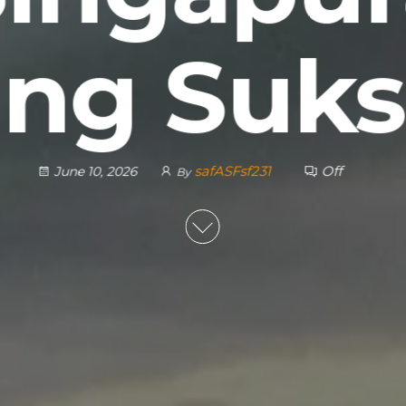
ang Suks
safASFsf231
Off
June 10, 2026
By