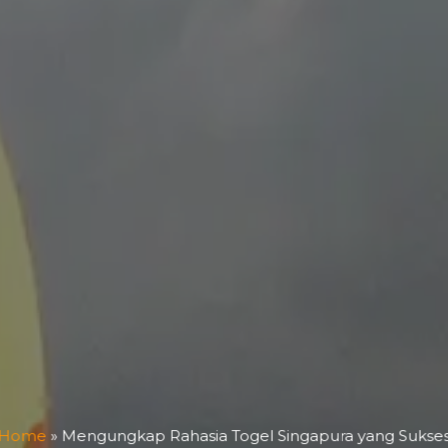
Home
»
Mengungkap Rahasia Togel Singapura yang Sukse