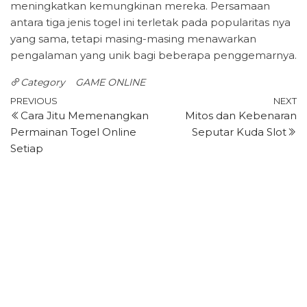
meningkatkan kemungkinan mereka. Persamaan
antara tiga jenis togel ini terletak pada popularitas nya
yang sama, tetapi masing-masing menawarkan
pengalaman yang unik bagi beberapa penggemarnya.
Category
GAME ONLINE
Post
Previous
N
PREVIOUS
NEXT
Cara Jitu Memenangkan
Mitos dan Kebenaran
Post
P
navigation
Permainan Togel Online
Seputar Kuda Slot
Setiap
Search
Search
Recent Posts
Mengenal DominoQQ: Permainan Populer di Situs Pkv
Menggapai Kesuksesan di Lingkungan Bet: Saran dan