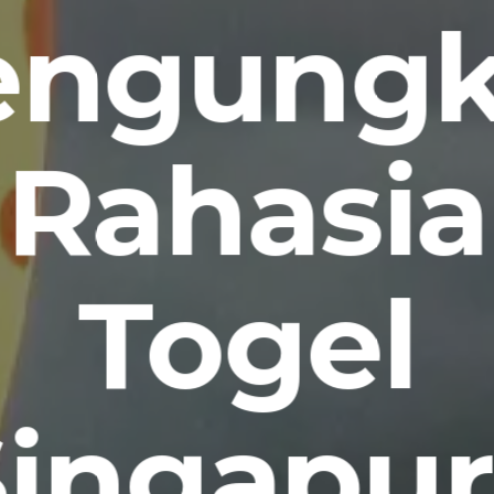
ngung
Rahasia
Togel
Singapur