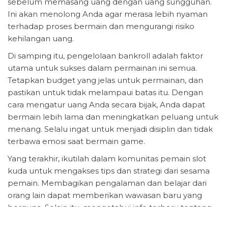
sebelum memasang uang dengan uang sungguhan.
Ini akan menolong Anda agar merasa lebih nyaman
terhadap proses bermain dan mengurangi risiko
kehilangan uang.
Di samping itu, pengelolaan bankroll adalah faktor
utama untuk sukses dalam permainan ini semua.
Tetapkan budget yang jelas untuk permainan, dan
pastikan untuk tidak melampaui batas itu. Dengan
cara mengatur uang Anda secara bijak, Anda dapat
bermain lebih lama dan meningkatkan peluang untuk
menang. Selalu ingat untuk menjadi disiplin dan tidak
terbawa emosi saat bermain game.
Yang terakhir, ikutilah dalam komunitas pemain slot
kuda untuk mengakses tips dan strategi dari sesama
pemain. Membagikan pengalaman dan belajar dari
orang lain dapat memberikan wawasan baru yang
berguna. Selain itu, mengetahui info terbaru tentang
permainan dan taktik akan menjamin Anda siap untuk