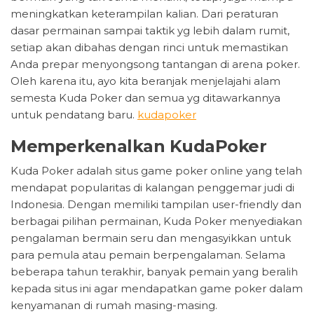
meningkatkan keterampilan kalian. Dari peraturan
dasar permainan sampai taktik yg lebih dalam rumit,
setiap akan dibahas dengan rinci untuk memastikan
Anda prepar menyongsong tantangan di arena poker.
Oleh karena itu, ayo kita beranjak menjelajahi alam
semesta Kuda Poker dan semua yg ditawarkannya
untuk pendatang baru.
kudapoker
Memperkenalkan KudaPoker
Kuda Poker adalah situs game poker online yang telah
mendapat popularitas di kalangan penggemar judi di
Indonesia. Dengan memiliki tampilan user-friendly dan
berbagai pilihan permainan, Kuda Poker menyediakan
pengalaman bermain seru dan mengasyikkan untuk
para pemula atau pemain berpengalaman. Selama
beberapa tahun terakhir, banyak pemain yang beralih
kepada situs ini agar mendapatkan game poker dalam
kenyamanan di rumah masing-masing.