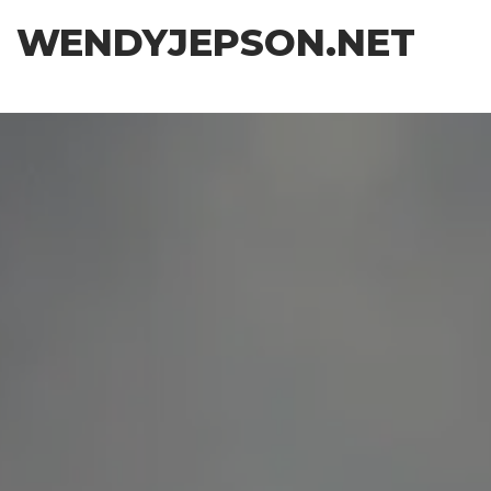
Skip
WENDYJEPSON.NET
to
the
content