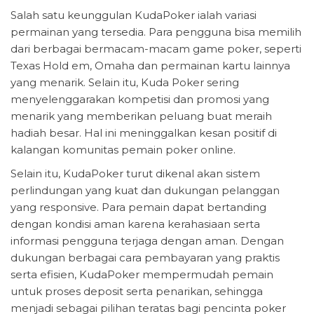
Salah satu keunggulan KudaPoker ialah variasi
permainan yang tersedia. Para pengguna bisa memilih
dari berbagai bermacam-macam game poker, seperti
Texas Hold em, Omaha dan permainan kartu lainnya
yang menarik. Selain itu, Kuda Poker sering
menyelenggarakan kompetisi dan promosi yang
menarik yang memberikan peluang buat meraih
hadiah besar. Hal ini meninggalkan kesan positif di
kalangan komunitas pemain poker online.
Selain itu, KudaPoker turut dikenal akan sistem
perlindungan yang kuat dan dukungan pelanggan
yang responsive. Para pemain dapat bertanding
dengan kondisi aman karena kerahasiaan serta
informasi pengguna terjaga dengan aman. Dengan
dukungan berbagai cara pembayaran yang praktis
serta efisien, KudaPoker mempermudah pemain
untuk proses deposit serta penarikan, sehingga
menjadi sebagai pilihan teratas bagi pencinta poker