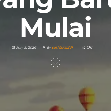
Mulai
safASFsf231
Off
July 3, 2026
By