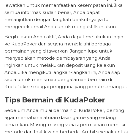
lewatkan untuk memanfaatkan kesempatan ini. Jika
semua informasi sudah benar, Anda dapat
melanjutkan dengan langkah berikutnya yaitu
mengecek email Anda untuk mengaktifkan akun.
Begitu akun Anda aktif, Anda dapat melakukan login
ke KudaPoker dan segera menjelajahi berbagai
permainan yang ditawarkan. Jangan lupa untuk
menyediakan metode pembayaran yang Anda
inginkan untuk melakukan deposit uang ke akun
Anda. Jika mengikuti langkah-langkah ini, Anda siap
sedia untuk menikmati pengalaman bermain di
KudaPoker sebagai pengguna yang penuh semangat.
Tips Bermain di KudaPoker
Sebelum Anda mulai bermain di KudaPoker, penting
agar memahami aturan dasar game yang sedang
dimainkan. Masing-masing variasi permainan memiliki
metode dan taktik yang berbeda. Ambil sejenak untuk