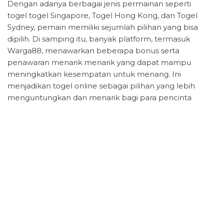
Dengan adanya berbagai jenis permainan seperti
togel togel Singapore, Togel Hong Kong, dan Togel
Sydney, pemain memiliki sejumlah pilihan yang bisa
dipilih. Di samping itu, banyak platform, termasuk
Warga88, menawarkan beberapa bonus serta
penawaran menarik menarik yang dapat mampu
meningkatkan kesempatan untuk menang. Ini
menjadikan togel online sebagai pilihan yang lebih
menguntungkan dan menarik bagi para pencinta
permainan togel.
Memahami Permainan Togel asal
Beragam Negara-Negara
Permainan togel dan togel online telah menjadi
sebagai permainan yang populer di berbagai belahan
dunia ini. Tiap negara di dunia punya tipe permainan
togel yang berbeda, dengan aturan serta cara
bermainnya yang unik. Togel Singapura, misalnya,