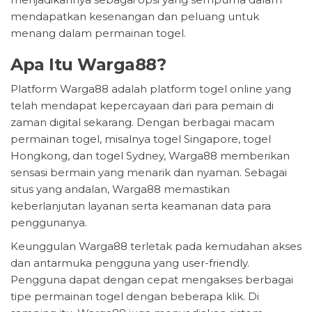
mendapatkan kesenangan dan peluang untuk
menang dalam permainan togel.
Apa Itu Warga88?
Platform Warga88 adalah platform togel online yang
telah mendapat kepercayaan dari para pemain di
zaman digital sekarang. Dengan berbagai macam
permainan togel, misalnya togel Singapore, togel
Hongkong, dan togel Sydney, Warga88 memberikan
sensasi bermain yang menarik dan nyaman. Sebagai
situs yang andalan, Warga88 memastikan
keberlanjutan layanan serta keamanan data para
penggunanya.
Keunggulan Warga88 terletak pada kemudahan akses
dan antarmuka pengguna yang user-friendly.
Pengguna dapat dengan cepat mengakses berbagai
tipe permainan togel dengan beberapa klik. Di