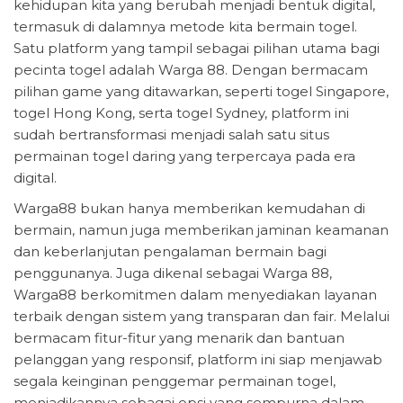
kehidupan kita yang berubah menjadi bentuk digital,
termasuk di dalamnya metode kita bermain togel.
Satu platform yang tampil sebagai pilihan utama bagi
pecinta togel adalah Warga 88. Dengan bermacam
pilihan game yang ditawarkan, seperti togel Singapore,
togel Hong Kong, serta togel Sydney, platform ini
sudah bertransformasi menjadi salah satu situs
permainan togel daring yang terpercaya pada era
digital.
Warga88 bukan hanya memberikan kemudahan di
bermain, namun juga memberikan jaminan keamanan
dan keberlanjutan pengalaman bermain bagi
penggunanya. Juga dikenal sebagai Warga 88,
Warga88 berkomitmen dalam menyediakan layanan
terbaik dengan sistem yang transparan dan fair. Melalui
bermacam fitur-fitur yang menarik dan bantuan
pelanggan yang responsif, platform ini siap menjawab
segala keinginan penggemar permainan togel,
menjadikannya sebagai opsi yang sempurna dalam