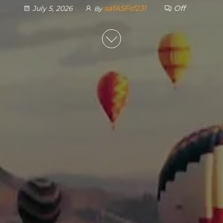
safASFsf231
Off
July 5, 2026
By