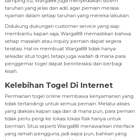
samping itu, Warga88 juga menyediakan sistem
taruhan yang jelas dan adil, agar pemain merasa
nyaman dalam setiap taruhan yang mereka lakukan.
Didukung dukungan customer service yang siap
membantu kapan saja, Warga88 memastikan bahwa
setiap masalah atau inquiry pemain dapat segera
teratasi. Hal ini membuat Warga88 tidak hanya
sekadar situs togel, tetapi juga wadah di mana para
penggemar togel dapat berinteraksi dan berbagi
kisah.
Kelebihan Togel Di Internet
Permainan togel online membawa kenyamanan yang
tidak tertandingi untuk semua pemain. Melalui akses
yang diakses kapan saja dan di mana pun, para pemain
tidak perlu pergi ke lokasi lokasi fisik hanya untuk
bermain. Situs seperti Warga88 menawarkan interface
yang ramah pengguna, jadi siapa pun, bahkan yang