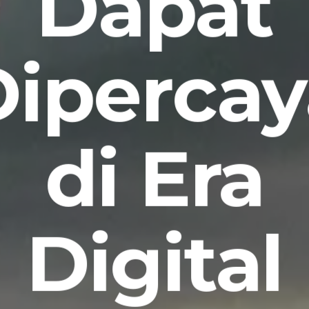
Dapat
Dipercay
di Era
Digital