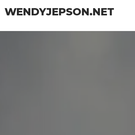
Skip
WENDYJEPSON.NET
to
the
content