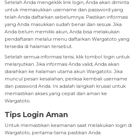
Setelah Anda mengeklik link login, Anda akan diminta
untuk memasukkan username dan password yang
telah Anda daftarkan sebelumnya. Pastikan informasi
yang Anda masukkan sudah benar dan sesuai. Jika
Anda belum memiliki akun, Anda bisa melakukan
pendaftaran melalui menu daftarkan Wargatoto yang
tersedia di halaman tersebut.
Setelah semua informasi terisi, klik tombol login untuk
melanjutkan. Jika informasi Anda valid, Anda akan
diarahkan ke halaman utama akun Wargatoto. Jika
muncul pesan kesalahan, periksa kembali username
dan password Anda. Ini adalah langkah krusial untuk
memastikan akses yang cepat dan aman ke
Wargatoto.
Tips Login Aman
Untuk memastikan keamanan saat melakukan login di
Wargatoto, pertama-tama pastikan Anda