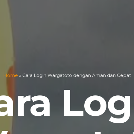
Home
»
Cara Login Wargatoto dengan Aman dan Cepat
ara Log