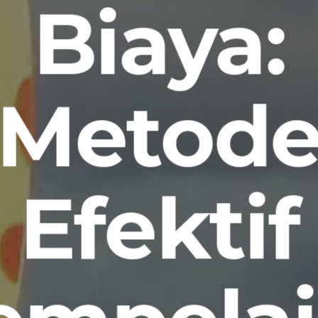
Biaya:
Metod
Efektif