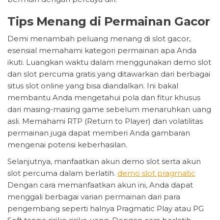
Tips Menang di Permainan Gacor
Demi menambah peluang menang di slot gacor,
esensial memahami kategori permainan apa Anda
ikuti. Luangkan waktu dalam menggunakan demo slot
dan slot percuma gratis yang ditawarkan dari berbagai
situs slot online yang bisa diandalkan. Ini bakal
membantu Anda mengetahui pola dan fitur khusus
dari masing-masing game sebelum menaruhkan uang
asli. Memahami RTP (Return to Player) dan volatilitas
permainan juga dapat memberi Anda gambaran
mengenai potensi keberhasilan.
Selanjutnya, manfaatkan akun demo slot serta akun
slot percuma dalam berlatih.
demo slot pragmatic
Dengan cara memanfaatkan akun ini, Anda dapat
menggali berbagai varian permainan dari para
pengembang seperti halnya Pragmatic Play atau PG