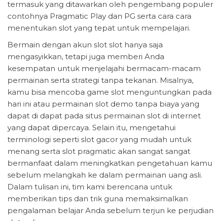
termasuk yang ditawarkan oleh pengembang populer
contohnya Pragmatic Play dan PG serta cara cara
menentukan slot yang tepat untuk mempelajari.
Bermain dengan akun slot slot hanya saja
mengasyikkan, tetapi juga memberi Anda
kesempatan untuk menjelajahi bermacam-macam
permainan serta strategi tanpa tekanan. Misalnya,
kamu bisa mencoba game slot menguntungkan pada
hari ini atau permainan slot demo tanpa biaya yang
dapat di dapat pada situs permainan slot di internet
yang dapat dipercaya. Selain itu, mengetahui
terminologi seperti slot gacor yang mudah untuk
menang serta slot pragmatic akan sangat sangat
bermanfaat dalam meningkatkan pengetahuan kamu
sebelum melangkah ke dalam permainan uang asli.
Dalam tulisan ini, tim kami berencana untuk
memberikan tips dan trik guna memaksimalkan
pengalaman belajar Anda sebelum terjun ke perjudian