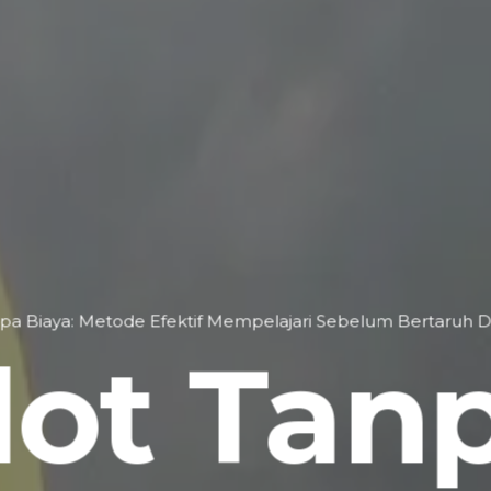
npa Biaya: Metode Efektif Mempelajari Sebelum Bertaruh 
lot Tan