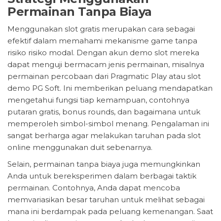
Permainan Tanpa Biaya
Menggunakan slot gratis merupakan cara sebagai
efektif dalam memahami mekanisme game tanpa
risiko risiko modal. Dengan akun demo slot mereka
dapat menguji bermacam jenis permainan, misalnya
permainan percobaan dari Pragmatic Play atau slot
demo PG Soft. Ini memberikan peluang mendapatkan
mengetahui fungsi tiap kemampuan, contohnya
putaran gratis, bonus rounds, dan bagaimana untuk
memperoleh simbol-simbol menang. Pengalaman ini
sangat berharga agar melakukan taruhan pada slot
online menggunakan duit sebenarnya.
Selain, permainan tanpa biaya juga memungkinkan
Anda untuk bereksperimen dalam berbagai taktik
permainan. Contohnya, Anda dapat mencoba
memvariasikan besar taruhan untuk melihat sebagai
mana ini berdampak pada peluang kemenangan. Saat