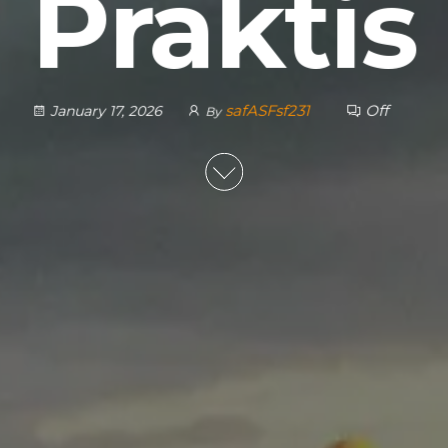
Praktis
safASFsf231
Off
January 17, 2026
By