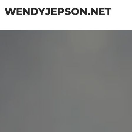
Skip
WENDYJEPSON.NET
to
the
content