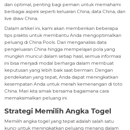
dan optimal, penting bagi pemain untuk memahami
berbagai aspek seperti keluaran China, data China, dan
live draw China.
Dalam artikel ini, kami akan memberikan beberapa
tips praktis untuk membantu Anda mengoptimalkan
peluang di China Pools. Dari menganalisis data
pengeluaran China hingga mempelajari pola yang
mungkin muncul dalam setiap hasil, semua informasi
ini bisa menjadi modal berharga dalam membuat
keputusan yang lebih baik saat bermain. Dengan
pendekatan yang tepat, Anda dapat meningkatkan
kesempatan Anda untuk meraih kemenangan di toto
China. Mari kita simak bersama bagaimana cara
memaksimalkan peluang ini.
Strategi Memilih Angka Togel
Memilih angka togel yang tepat adalah salah satu
kunci untuk meningkatkan peluang menang dalam