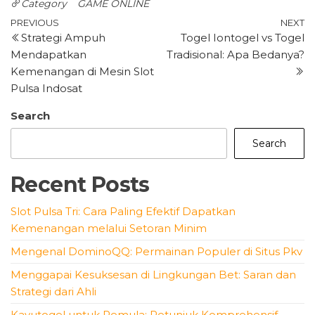
Category
GAME ONLINE
Post
Previous
N
PREVIOUS
NEXT
Strategi Ampuh
Togel Iontogel vs Togel
Post
P
navigation
Mendapatkan
Tradisional: Apa Bedanya?
Kemenangan di Mesin Slot
Pulsa Indosat
Search
Search
Recent Posts
Slot Pulsa Tri: Cara Paling Efektif Dapatkan
Kemenangan melalui Setoran Minim
Mengenal DominoQQ: Permainan Populer di Situs Pkv
Menggapai Kesuksesan di Lingkungan Bet: Saran dan
Strategi dari Ahli
Kayutogel untuk Pemula: Petunjuk Komprehensif