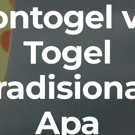
ontogel 
Togel
radisiona
Apa