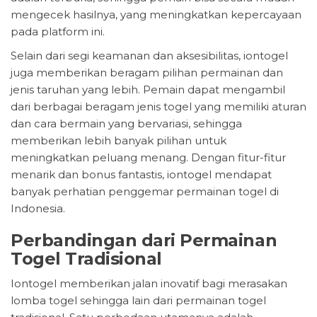
mengecek hasilnya, yang meningkatkan kepercayaan
pada platform ini.
Selain dari segi keamanan dan aksesibilitas, iontogel
juga memberikan beragam pilihan permainan dan
jenis taruhan yang lebih. Pemain dapat mengambil
dari berbagai beragam jenis togel yang memiliki aturan
dan cara bermain yang bervariasi, sehingga
memberikan lebih banyak pilihan untuk
meningkatkan peluang menang. Dengan fitur-fitur
menarik dan bonus fantastis, iontogel mendapat
banyak perhatian penggemar permainan togel di
Indonesia.
Perbandingan dari Permainan
Togel Tradisional
Iontogel memberikan jalan inovatif bagi merasakan
lomba togel sehingga lain dari permainan togel