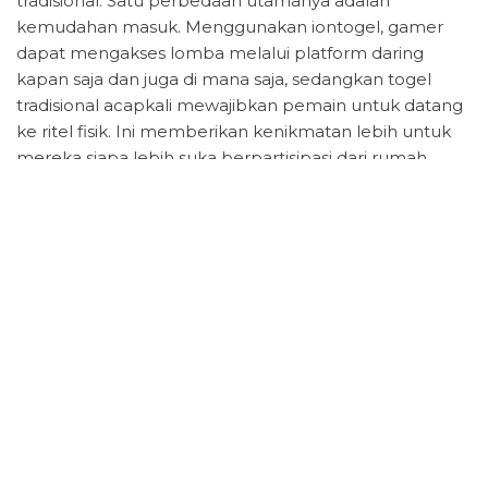
tradisional. Satu perbedaan utamanya adalah
kemudahan masuk. Menggunakan iontogel, gamer
dapat mengakses lomba melalui platform daring
kapan saja dan juga di mana saja, sedangkan togel
tradisional acapkali mewajibkan pemain untuk datang
ke ritel fisik. Ini memberikan kenikmatan lebih untuk
mereka siapa lebih suka berpartisipasi dari rumah
tempat tinggal mereka.
Dalam sisi beragam game, Iontogel juga adalah nilai
plus tersendiri. Sebagian besar aplikasi iontogel
memberikan mendiversifikasi tipe lomba beserta jenis
taruhan tidak selalu bisa jadi diakses dalam togel
konvensional. Gamer dapat memutuskan dari antara
berbagai format format beserta jenis bertaruh yang
lebih beragam kreatif, yang menghasilkan
pengalaman game sebagai lebih seru seru serta lebih
dinamis.
Tak hanya itu, iontogel sering kali dimodernisasi