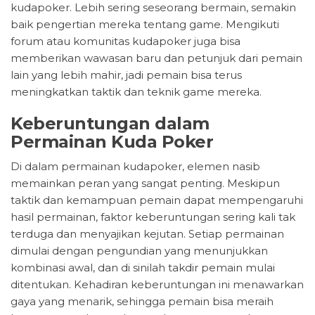
kudapoker. Lebih sering seseorang bermain, semakin
baik pengertian mereka tentang game. Mengikuti
forum atau komunitas kudapoker juga bisa
memberikan wawasan baru dan petunjuk dari pemain
lain yang lebih mahir, jadi pemain bisa terus
meningkatkan taktik dan teknik game mereka.
Keberuntungan dalam
Permainan Kuda Poker
Di dalam permainan kudapoker, elemen nasib
memainkan peran yang sangat penting. Meskipun
taktik dan kemampuan pemain dapat mempengaruhi
hasil permainan, faktor keberuntungan sering kali tak
terduga dan menyajikan kejutan. Setiap permainan
dimulai dengan pengundian yang menunjukkan
kombinasi awal, dan di sinilah takdir pemain mulai
ditentukan. Kehadiran keberuntungan ini menawarkan
gaya yang menarik, sehingga pemain bisa meraih