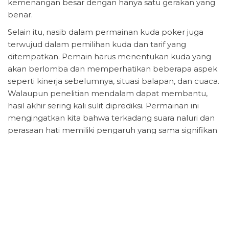
kemenangan besar dengan hanya satu gerakan yang
benar.
Selain itu, nasib dalam permainan kuda poker juga
terwujud dalam pemilihan kuda dan tarif yang
ditempatkan. Pemain harus menentukan kuda yang
akan berlomba dan memperhatikan beberapa aspek
seperti kinerja sebelumnya, situasi balapan, dan cuaca.
Walaupun penelitian mendalam dapat membantu,
hasil akhir sering kali sulit diprediksi. Permainan ini
mengingatkan kita bahwa terkadang suara naluri dan
perasaan hati memiliki pengaruh yang sama signifikan
dengan perhitungan logis.
Dengan adanya keberuntungan yang adalah bagian
yang tidak terpisahkan dari kudapoker, sensasi
bermain menjadi lebih mendebarkan. Pemain tidak
hanya bersaing melawan satu sama lain namun juga
melawan kemungkinan yang disuguhkan oleh kuasa
takdir. Hal ini menciptakan tensi dan keterlibatan