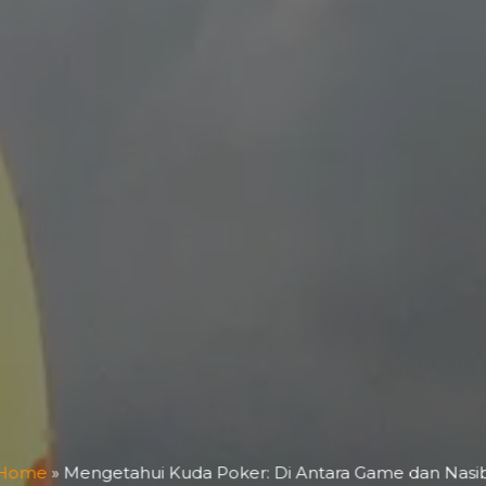
Home
»
Mengetahui Kuda Poker: Di Antara Game dan Nasi