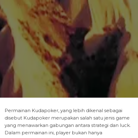
Permainan Kudapoker, yang lebih dikenal sebagai
disebut Kudapoker merupakan salah satu jenis game
yang menawarkan gabungan antara strategi dan luck.
Dalam permainan ini, player bukan hanya