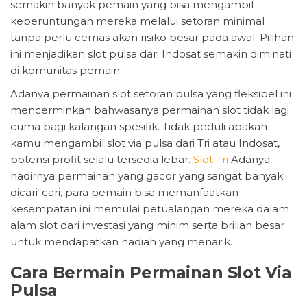
semakin banyak pemain yang bisa mengambil
keberuntungan mereka melalui setoran minimal
tanpa perlu cemas akan risiko besar pada awal. Pilihan
ini menjadikan slot pulsa dari Indosat semakin diminati
di komunitas pemain.
Adanya permainan slot setoran pulsa yang fleksibel ini
mencerminkan bahwasanya permainan slot tidak lagi
cuma bagi kalangan spesifik. Tidak peduli apakah
kamu mengambil slot via pulsa dari Tri atau Indosat,
potensi profit selalu tersedia lebar.
Slot Tri
Adanya
hadirnya permainan yang gacor yang sangat banyak
dicari-cari, para pemain bisa memanfaatkan
kesempatan ini memulai petualangan mereka dalam
alam slot dari investasi yang minim serta brilian besar
untuk mendapatkan hadiah yang menarik.
Cara Bermain Permainan Slot Via
Pulsa