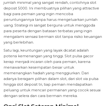
jumlah minimal yang sangat rendah, contohnya slot
deposit 5000. Ini membuatnya pilihan yang attractive
bagi para pemain yang ingin mencoba
peruntungannya tanpa harus mengeluarkan jumlah
uang. Strategi ini sangat berguna untuk menggoda
para peserta dengan batasan terbatas yang ingin
mengalami sensasi bermain slot tanpa risiko keuangan
yang berlebihan.
Satu lagi, keuntungan yang layak dicatat adalah
potensi kemenangan yang tinggi. Slot pulsa gacor
kerap menjadi incaran oleh para pemain, karena
menawarkan kesempatan besar untuk
memenangkan hadiah yang menggiurkan. Dari
adanya beragam pilihan dalam slot, dari slot via pulsa
hingga slot deposit tri, tiap pemain mendapatkan
peluang untuk mencari permainan yang cocok sesuai
dengan selera dan cara bermain mereka.