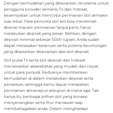
Dengan kemudahan yang ditawarkan, terutama untuk
pengguna provider semanis Tri dan Indosat,
kesempatan untuk mencoba permainan slot semakin
luas lebar. Para pencinta slot kini bisa menikmati
diverse macam permainan tanpa perlu harus
melakukan deposit yang besar. Bahkan, dengan
deposit minimal sebesar 5000 rupiah, Anda sudah
dapat merasakan keseruan serta potensi keuntungan
yang ditawarkan ditawarkan dari slot deposit.
Slot pulsa Tri serta slot deposit dari Indosat
menawarkan aksesibilitas yang mudah dan cepat
untuk para penjudi. Keduanya memberikan
kemudahan di dalam melakukan deposit serta
penarikan, sehingga kamu dapat merasakan
permainan dimanapun ataupun di mana saja. Tak
hanya itu, berbagai pilihan slot yang konsep
menyenangkan serta fitur menawan siap
membahagiakan anda. Dalam menghadapi