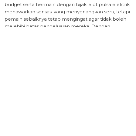
budget serta bermain dengan bijak. Slot pulsa elektrik
menawarkan sensasi yang menyenangkan seru, tetapi
pemain sebaiknya tetap mengingat agar tidak boleh
melebihi batas pengeluaran mereka. Dengan
menggunakan taktik yang tepat tepat dan memilih
game yang cermat dan bijaksana, permainan slot
dengan pulsa elektrik bisa memberikan profit yang
signifikan besar.
Category
GAME ONLINE
Post
Previous
N
PREVIOUS
NEXT
Togel Macau:
Mengetahui Kuda Poker:
Post
P
navigation
Menyaksikan Live Draw
Di Antara Game dan Nasib
dan Peluang Menang
Besar
Search
Search