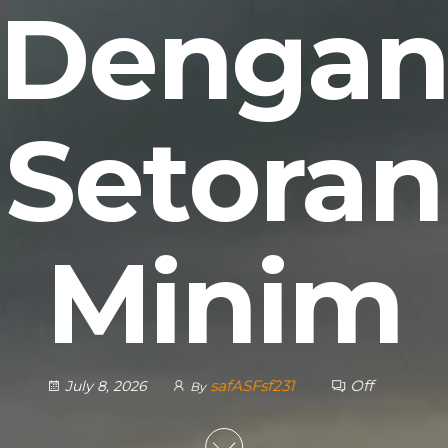
Denga
Setoran
Minim
safASFsf231
Off
July 8, 2026
By