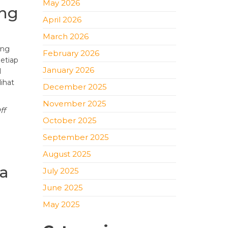
May 2026
ng
April 2026
March 2026
ang
February 2026
Setiap
January 2026
l
ihat
December 2025
November 2025
ff
October 2025
September 2025
August 2025
pa
July 2025
June 2025
May 2025