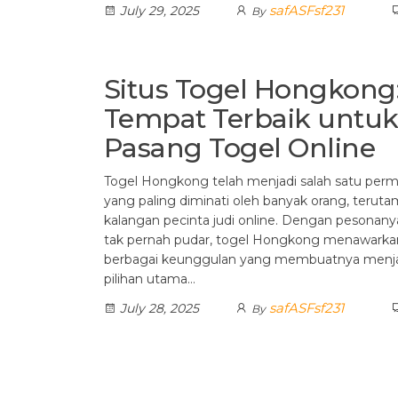
safASFsf231
July 29, 2025
By
Situs Togel Hongkong
Tempat Terbaik untu
Pasang Togel Online
Togel Hongkong telah menjadi salah satu per
yang paling diminati oleh banyak orang, teruta
kalangan pecinta judi online. Dengan pesonan
tak pernah pudar, togel Hongkong menawarka
berbagai keunggulan yang membuatnya menj
pilihan utama…
safASFsf231
July 28, 2025
By