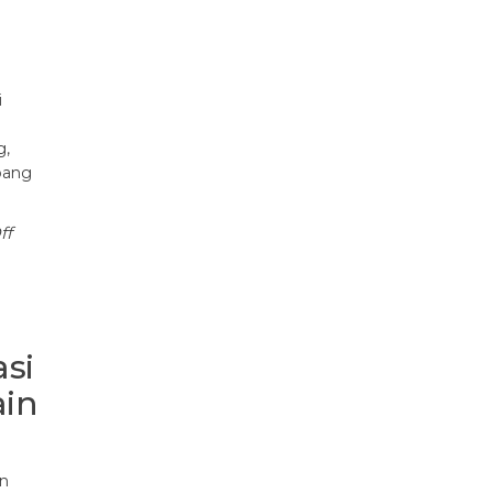
i
g,
bang
ff
si
ain
an