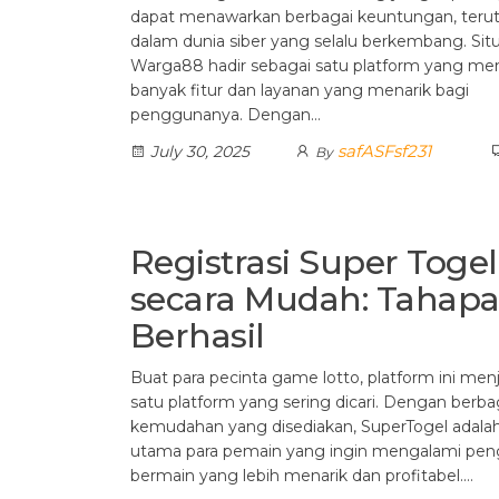
dapat menawarkan berbagai keuntungan, ter
dalam dunia siber yang selalu berkembang. Sit
Warga88 hadir sebagai satu platform yang m
banyak fitur dan layanan yang menarik bagi
penggunanya. Dengan…
safASFsf231
July 30, 2025
By
Registrasi Super Togel
secara Mudah: Tahap
Berhasil
Buat para pecinta game lotto, platform ini menj
satu platform yang sering dicari. Dengan berba
kemudahan yang disediakan, SuperTogel adalah 
utama para pemain yang ingin mengalami pe
bermain yang lebih menarik dan profitabel.…