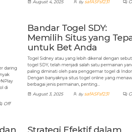
safASFsf231
O
August 4, 2025
By
Bandar Togel SDY:
Memilih Situs yang Tep
n
untuk Bet Anda
Togel Sidney atau yang lebih dikenal dengan sebu
togel SDY, telah menjadi salah satu permainan ya
r daring
paling diminati oleh para penggemar togel di Indon
anyak
Dengan banyaknya situs togel online yang menaw
DNPlay
berbagai jenis permainan, penting…
l di
safASFsf231
O
August 3, 2025
By
Off
i dan
Strategi Efektif dalam