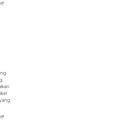
ff
ang
ng
akan
ikel
 yang
ff